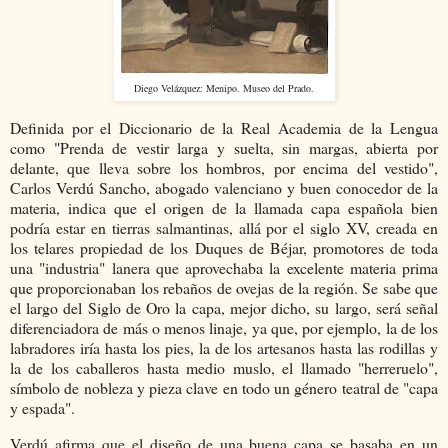
Diego Velázquez: Menipo. Museo del Prado.
Definida por el Diccionario de la Real Academia de la Lengua
como "Prenda de vestir larga y suelta, sin margas, abierta por
delante, que lleva sobre los hombros, por encima del vestido",
Carlos Verdú Sancho, abogado valenciano y buen conocedor de la
materia, indica que el origen de la llamada capa española bien
podría estar en tierras salmantinas, allá por el siglo XV, creada en
los telares propiedad de los Duques de Béjar, promotores de toda
una "industria" lanera que aprovechaba la excelente materia prima
que proporcionaban los rebaños de ovejas de la región. Se sabe que
el largo del Siglo de Oro la capa, mejor dicho, su largo, será señal
diferenciadora de más o menos linaje, ya que, por ejemplo, la de los
labradores iría hasta los pies, la de los artesanos hasta las rodillas y
la de los caballeros hasta medio muslo, el llamado "herreruelo",
símbolo de nobleza y pieza clave en todo un género teatral de "capa
y espada".
Verdú afirma que el diseño de una buena capa se basaba en un