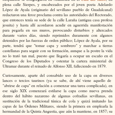
plena calle Sierpes, y encabezados por el joven poeta Adelardo
López de Ayala (originario del sevillano pueblo de Guadalcanal)
redactaron una feroz proclama contra las autoridades del Rectorado,
que entonces tenía su sede de la calle Laraña (antigua casa profesa
jesuita) y hasta allí acordaron acudir en aguerrida manifestación
para pegarla en sus muros, provocando disturbios y altercados
durante varios días, siendo reprimidos duramente con algunos
detenidos por las fuerzas de orden público; López de Ayala, por su
parte, tendrá que "tomar capa y sombrero" y marchar a tierras
castellanas para seguir con su formación, aunque a la postre la vida
no lo trató tan mal, puesto que llegaría a ocupar un escaño en el
Congreso de los Diputados y ostentar la cartera ministerial de
Ultramar durante el reinado de Alfonso XII, falleciendo en 1879.
Curiosamente, aparte del consabido uso de la capa en diversos
lances o tercios taurinos (ya se sabe, de ahí viene aquello de
"abrirse de capa" en relación a comenzar una tarea complicada), en
ese siglo XIX comenzará estilarse la capa como nueva prenda
dentro del hábito nazareno de algunas cofradías sevillanas, en
sustitución de la tradicional túnica de cola y quizá imitando las
capas de las Órdenes Militares, siendo la primera en emplearla la
hermandad de la Quinta Angustia, que aún la mantiene, en 1857; su