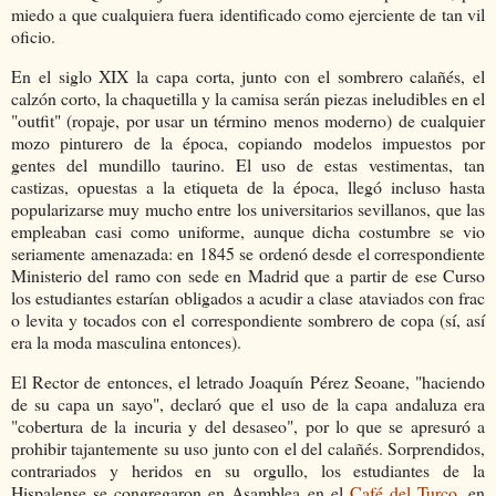
miedo a que cualquiera fuera identificado como ejerciente de tan vil
oficio.
En el siglo XIX la capa corta, junto con el sombrero calañés, el
calzón corto, la chaquetilla y la camisa serán piezas ineludibles en el
"outfit" (ropaje, por usar un término menos moderno) de cualquier
mozo pinturero de la época, copiando modelos impuestos por
gentes del mundillo taurino. El uso de estas vestimentas, tan
castizas, opuestas a la etiqueta de la época, llegó incluso hasta
popularizarse muy mucho entre los universitarios sevillanos, que las
empleaban casi como uniforme, aunque dicha costumbre se vio
seriamente amenazada: en 1845 se ordenó desde el correspondiente
Ministerio del ramo con sede en Madrid que a partir de ese Curso
los estudiantes estarían obligados a acudir a clase ataviados con frac
o levita y tocados con el correspondiente sombrero de copa (sí, así
era la moda masculina entonces).
El Rector de entonces, el letrado Joaquín Pérez Seoane, "haciendo
de su capa un sayo", declaró que el uso de la capa andaluza era
"cobertura de la incuria y del desaseo", por lo que se apresuró a
prohibir tajantemente su uso junto con el del calañés. Sorprendidos,
contrariados y heridos en su orgullo, los estudiantes de la
Hispalense se congregaron en Asamblea en el
Café del Turco
, en