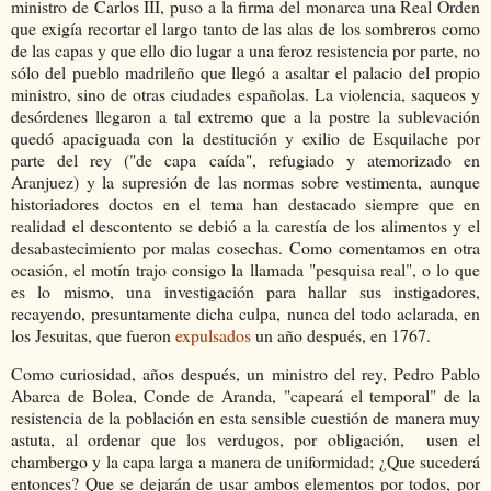
ministro de Carlos III, puso a la firma del monarca una Real Orden
que exigía recortar el largo tanto de las alas de los sombreros como
de las capas y que ello dio lugar a una feroz resistencia por parte, no
sólo del pueblo madrileño que llegó a asaltar el palacio del propio
ministro, sino de otras ciudades españolas. La violencia, saqueos y
desórdenes llegaron a tal extremo que a la postre la sublevación
quedó apaciguada con la destitución y exilio de Esquilache por
parte del rey ("de capa caída", refugiado y atemorizado en
Aranjuez) y la supresión de las normas sobre vestimenta, aunque
historiadores doctos en el tema han destacado siempre que en
realidad el descontento se debió a la carestía de los alimentos y el
desabastecimiento por malas cosechas. Como comentamos en otra
ocasión, el motín trajo consigo la llamada "pesquisa real", o lo que
es lo mismo, una investigación para hallar sus instigadores,
recayendo, presuntamente dicha culpa, nunca del todo aclarada, en
los Jesuitas, que fueron
expulsados
un año después, en 1767.
Como curiosidad, años después, un ministro del rey, Pedro Pablo
Abarca de Bolea, Conde de Aranda, "capeará el temporal" de la
resistencia de la población en esta sensible cuestión de manera muy
astuta, al ordenar que los verdugos, por obligación, usen el
chambergo y la capa larga a manera de uniformidad; ¿Que sucederá
entonces? Que se dejarán de usar ambos elementos por todos, por