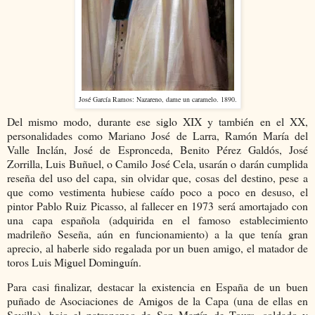
José García Ramos: Nazareno, dame un caramelo. 1890.
Del mismo modo, durante ese siglo XIX y también en el XX,
personalidades como Mariano José de Larra, Ramón María del
Valle Inclán, José de Espronceda, Benito Pérez Galdós, José
Zorrilla, Luis Buñuel, o Camilo José Cela, usarán o darán cumplida
reseña del uso del capa, sin olvidar que, cosas del destino, pese a
que como vestimenta hubiese caído poco a poco en desuso, el
pintor Pablo Ruiz Picasso, al fallecer en 1973 será amortajado con
una capa española (adquirida en el famoso establecimiento
madrileño Seseña, aún en funcionamiento) a la que tenía gran
aprecio, al haberle sido regalada por un buen amigo, el matador de
toros Luis Miguel Dominguín.
Para casi finalizar, destacar la existencia en España de un buen
puñado de Asociaciones de Amigos de la Capa (una de ellas en
Sevilla), bajo el patronazgo de San Martín de Tours, soldado y