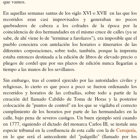
que vamos.
En aquellas semanas santas de los siglo XVI o XVII en las que los
recorridos eran casi improvisados y generaban no pocos
quebraderos de cabeza a los cofrades de la época por la
coincidencia de dos hermandades en el mismo cruce de calles (ya se
sabe, de ahí viene lo de "terminar a farolazos"), era imposible que el
pueblo conociera con antelación los horarios e itinerarios de las
diferentes corporaciones, sobre todo, también, porque la imprenta
estaba entonces destinada a la edición de libros de elevado precio o
pliegos de cordel que por sus plazos de edición nunca llegarían a
tiempo a las manos de los sevillanos.
Sin embargo, tras el control ejercido por las autoridades civiles y
religiosas, lo cierto es que poco a poco se fueron ordenando los
recorridos y horarios de las cofradías, sobre todo a partir de la
creación del llamado Cabildo de Toma de Horas y la posterior
colocación de "puntos de control" en los que se vigilaba el correcto
cumplimiento de los horarios por parte de las hermandades en la
calle, bajo pena de severos castigos. Un buen ejemplo será cuando
en 1777, siguiendo el dictado del monarca Carlos III, se instale una
especie tribunal en la confluencia de esta calle con la de
Cerrajería,
en lo que será el antecedente del "palquillo" (llamado por los