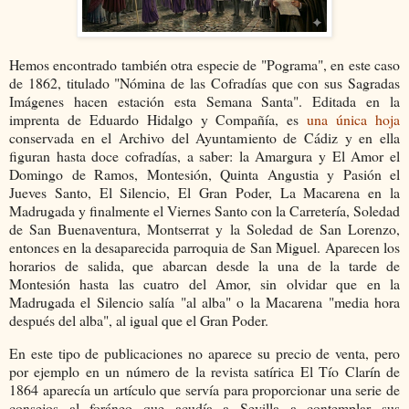
Hemos encontrado también otra especie de "Pograma", en este caso
de 1862, titulado "Nómina de las Cofradías que con sus Sagradas
Imágenes hacen estación esta Semana Santa". Editada en la
imprenta de Eduardo Hidalgo y Compañía, es
una única hoja
conservada en el Archivo del Ayuntamiento de Cádiz y en ella
figuran hasta doce cofradías, a saber: la Amargura y El Amor el
Domingo de Ramos, Montesión, Quinta Angustia y Pasión el
Jueves Santo, El Silencio, El Gran Poder, La Macarena en la
Madrugada y finalmente el Viernes Santo con la Carretería, Soledad
de San Buenaventura, Montserrat y la Soledad de San Lorenzo,
entonces en la desaparecida parroquia de San Miguel. Aparecen los
horarios de salida, que abarcan desde la una de la tarde de
Montesión hasta las cuatro del Amor, sin olvidar que en la
Madrugada el Silencio salía "al alba" o la Macarena "media hora
después del alba", al igual que el Gran Poder.
En este tipo de publicaciones no aparece su precio de venta, pero
por ejemplo en un número de la revista satírica El Tío Clarín de
1864 aparecía un artículo que servía para proporcionar una serie de
consejos al foráneo que acudía a Sevilla a contemplar sus