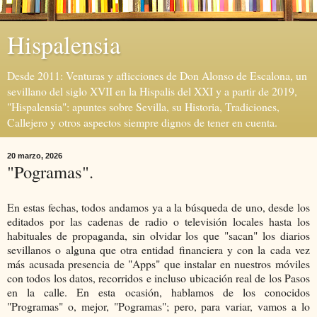
Hispalensia
Desde 2011: Venturas y aflicciones de Don Alonso de Escalona, un
sevillano del siglo XVII en la Hispalis del XXI y a partir de 2019,
"Hispalensia": apuntes sobre Sevilla, su Historia, Tradiciones,
Callejero y otros aspectos siempre dignos de tener en cuenta.
20 marzo, 2026
"Pogramas".
En estas fechas, todos andamos ya a la búsqueda de uno, desde los
editados por las cadenas de radio o televisión locales hasta los
habituales de propaganda, sin olvidar los que "sacan" los diarios
sevillanos o alguna que otra entidad financiera y con la cada vez
más acusada presencia de "Apps" que instalar en nuestros móviles
con todos los datos, recorridos e incluso ubicación real de los Pasos
en la calle. En esta ocasión, hablamos de los conocidos
"Programas" o, mejor, "Pogramas"; pero, para variar, vamos a lo