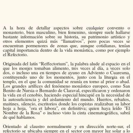
A la hora de detallar aspectos sobre cualquier convento o
monasterio, bien masculino, bien femenino, siempre suele hallarse
bastante información sobre su historia, su patrimonio artístico y
otros elementos quizá más “llamativos”, pero pocas veces se
encuentran pormenores de zonas que, aunque cotidianas, tenían
capital importancia dentro de la vida monástica, como por ejemplo
el Refectorio.
Originada del latín “Reffectorium”, la palabra alude al espacio en el
que los monjes tomaban alimento, tres veces al día, a veces solo
dos, o incluso una en tiempos de ayuno en Adviento o Cuaresma,
contituyendo uno de los momentos, junto con la liturgia en el
templo, en el que la comunidad se reunía en torno al prior o abad.
Los grandes artífices del fenómeno monástico europeo, como San
Benito de Nursia o Bernardo de Claraval, especificaron y ordenaron
la vida en el cenobio, haciendo especial hincapié en la necesidad de
la autosuficiencia y del aislamiento del mundo. Huertos, rebaños,
maitines, silencio, escritorios donde los copistas realizaban su labor
hoja a hoja, "ora et labora", en definitiva; quien haya leído "El
Nombre de la Rosa" o incluso visto la cinta cinematográfica, sabrá
de qué hablamos.
Orientado al claustro normalmente y en dirección norte-sur, el
refectorio se ubicaba siempre en el sector con mayor luz solar a lo