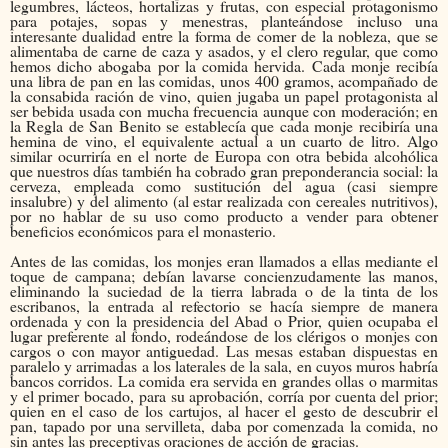
legumbres, lácteos, hortalizas y frutas, con especial protagonismo
para potajes, sopas y menestras, planteándose incluso una
interesante dualidad entre la forma de comer de la nobleza, que se
alimentaba de carne de caza y asados, y el clero regular, que como
hemos dicho abogaba por la comida hervida. Cada monje recibía
una libra de pan en las comidas, unos 400 gramos, acompañado de
la consabida ración de vino, quien jugaba un papel protagonista al
ser bebida usada con mucha frecuencia aunque con moderación; en
la Regla de San Benito se establecía que cada monje recibiría una
hemina de vino, el equivalente actual a un cuarto de litro. Algo
similar ocurriría en el norte de Europa con otra bebida alcohólica
que nuestros días también ha cobrado gran preponderancia social: la
cerveza, empleada como sustitución del agua (casi siempre
insalubre) y del alimento (al estar realizada con cereales nutritivos),
por no hablar de su uso como producto a vender para obtener
beneficios económicos para el monasterio.
Antes de las comidas, los monjes eran llamados a ellas mediante el
toque de campana; debían lavarse concienzudamente las manos,
eliminando la suciedad de la tierra labrada o de la tinta de los
escribanos, la entrada al refectorio se hacía siempre de manera
ordenada y con la presidencia del Abad o Prior, quien ocupaba el
lugar preferente al fondo, rodeándose de los clérigos o monjes con
cargos o con mayor antiguedad. Las mesas estaban dispuestas en
paralelo y arrimadas a los laterales de la sala, en cuyos muros habría
bancos corridos. La comida era servida en grandes ollas o marmitas
y el primer bocado, para su aprobación, corría por cuenta del prior;
quien en el caso de los cartujos, al hacer el gesto de descubrir el
pan, tapado por una servilleta, daba por comenzada la comida, no
sin antes las preceptivas oraciones de acción de gracias.