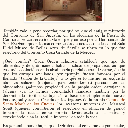
También vale la pena recordar, por qué no, que el antiguo refectorio
del Convento de San Agustín, en los aledaños de la Puerta de
Carmona, se conserva todavía en pie y en uso por la Hermandad de
San Esteban, quien lo usa como salón de actos o que la actual Sala
II del Museo de Bellas Artes de Sevilla se ubica en lo que fue
refectorio del Convento Casa Grande de la Merced.
¿Qué comían? Cada Orden religiosa establecía qué tipo de
alimentos y de qué manera habían incluso de prepararse, aunque
casi todas coinciden en la abstinencia parcial o total de carne, de ahí
que los cartujos sevillanos, por ejemplo, fuesen famosos por el
llamado "Jamón de la Cartuja" o lo que es lo mismo, un exquisito
atún en salazón (mojama, para entendernos) pescado en las
almadrabas gaditanas propiedad de la propia orden cartujana y
(alguna vez lo hemos comentado) famosos también por la
denominada "tortilla cartujana", a base de simplemente huevos
batidos, sal y aceite. Creada en los fogones de la propia
Cartuja de
Santa María de las Cuevas
, los invasores franceses del Mariscal
Soult (quienes convirtieron el refectorio en almacén de grano)
tomaron la receta como propia llevándosela a su patria y
convirtiéndola en la "tortilla francesa" de toda la vida.
En general, abundaba, ni que decir tiene, el consumo de pan, aceite,