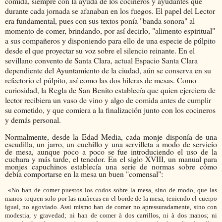
comida, siempre con la ayuda de los cocineros y ayudantes que
durante cada jornada se afanaban en los fuegos. El papel del Lector
era fundamental, pues con sus textos ponía "banda sonora" al
momento de comer, brindando, por así decirlo, "alimento espiritual"
a sus compañeros y disponiendo para ello de una especie de púlpito
desde el que proyectar su voz sobre el silencio reinante. En el
sevillano convento de Santa Clara, actual Espacio Santa Clara
dependiente del Ayuntamiento de la ciudad, aún se conserva en su
refectorio el púlpito, así como las dos hileras de mesas. Como
curiosidad, la Regla de San Benito establecía que quien ejerciera de
lector recibiera un vaso de vino y algo de comida antes de cumplir
su cometido, y que comiera a la finalización junto con los cocineros
y demás personal.
Normalmente, desde la Edad Media, cada monje disponía de una
escudilla, un jarro, un cuchillo y una servilleta a modo de servicio
de mesa, aunque poco a poco se fue introduciendo el uso de la
cuchara y más tarde, el tenedor. En el siglo XVIII, un manual para
monjes capuchinos establecía una serie de normas sobre cómo
debía comportarse en la mesa un buen "comensal":
«No han de comer puestos los codos sobre la mesa, sino de modo, que las
manos toquen
solo por las muñecas en el borde de la mesa, teniendo el cuerpo
igual, no agoviado.
Assi mismo han de comer no apressuradamente, sino con
modestia, y gravedad;
ni han de comer à dos carrillos, ni à dos manos; ni