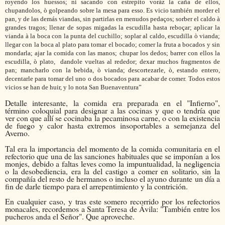
royendo los huessos;
ni sacando con estrepito voràz la caña de ellos,
chupandolos, ò golpeando
sobre la mesa para esso. Es vicio también morder el
pan, y de las demás viandas,
sin partirlas en menudos pedaços; sorber el caldo à
grandes tragos;
llenar de sopas migadas la
escudilla hasta reboçar; aplicar la
vianda à la boca
con la punta del cuchillo; soplar al caldo, escudilla ò vianda;
llegar con la boca al plato para tomar el bocado; comer la fruta a bocados
y sin
mondarla; ajar la comida con las manos;
chupar los dedos; barrer con ellos la
escudilla,
ò plato, dandole vueltas al rededor; dexar muchos fragmentos de
pan;
mancharlo con la bebida, ò vianda; descortezarle, ò, estando entero,
decentarle para tomar del uno o dos bocados para acabar de comer.
Todos estos
vicios se han de huir, y lo nota San Buenaventura
”
Detalle interesante, la comida era preparada en el "Infierno",
término coloquial para designar a las cocinas y que o tendría que
ver con que allí se cocinaba la pecaminosa carne, o con la existencia
de fuego y calor hasta extremos insoportables a semejanza del
Averno.
Tal era la importancia del momento de la comida comunitaria en el
refectorio que una de las sanciones habituales que se imponían a los
monjes, debido a faltas leves como la impuntualidad, la negligencia
o la desobediencia, era la del castigo a comer en solitario, sin la
compañía del resto de hermanos o incluso el ayuno durante un día a
fin de darle tiempo para el arrepentimiento y la contrición.
En cualquier caso, y tras este somero recorrido por los refectorios
monacales, recordemos a Santa Teresa de Ávila: "También entre los
pucheros anda el Señor". Que aproveche.