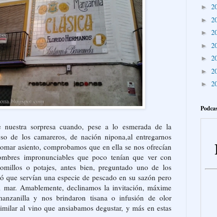
2
►
2
►
2
►
2
►
2
►
2
►
2
►
Podcas
 nuestra sorpresa cuando, pese a lo esmerada de la
so de los camareros, de nación nipona,al entregarnos
 tomar asiento, comprobamos que en ella se nos ofrecían
ombres impronunciables que poco tenían que ver con
olomillos o potajes, antes bien, preguntado uno de los
có que servían una especie de pescado en su sazón pero
el mar. Amablemente, declinamos la invitación, máxime
anzanilla y nos brindaron tisana o infusión de olor
imilar al vino que ansiabamos degustar, y más en estas