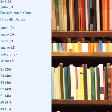
026
(15)
julio
(2)
▼
Por la Puerta la Carne.
Una calle Bárbara.
junio
(2)
►
mayo
(3)
►
abril
(2)
►
marzo
(2)
►
febrero
(2)
►
enero
(2)
►
025
(26)
024
(46)
023
(46)
022
(49)
021
(48)
020
(47)
019
(13)