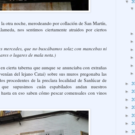
2
▼
, la otra noche, merodeando por collación de San Martín,
lameda, nos sentimos ciertamente atraidos por ciertos
as mercedes, que no buscábamos solaz con mancebas ni
ares o lugares de mala nota.)
 en cierta taberna que aunque se anunciaba con extrañas
e venían del lejano Catai) sobre sus muros pregonaba las
ldos procedentes de la preclara localidad de Sanlúcar de
2
►
que supusimos cuán espabilados andan nuestros
2
►
e hasta en eso saben cómo pescar comensales con vinos
2
►
2
►
2
►
2
►
2
►