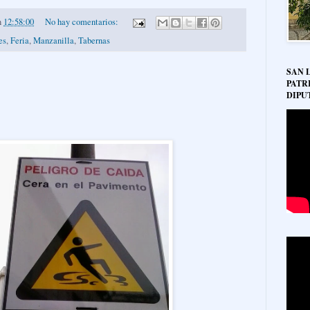
n
12:58:00
No hay comentarios:
es
,
Feria
,
Manzanilla
,
Tabernas
SAN 
PATR
DIPU