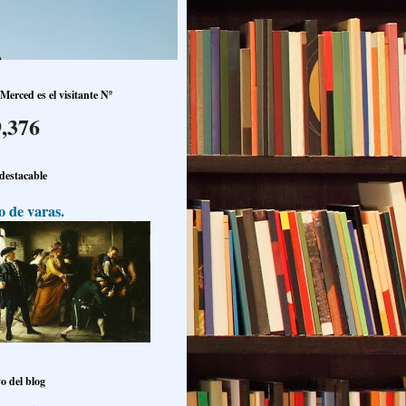
Merced es el visitante Nº
,376
 destacable
o de varas.
o del blog