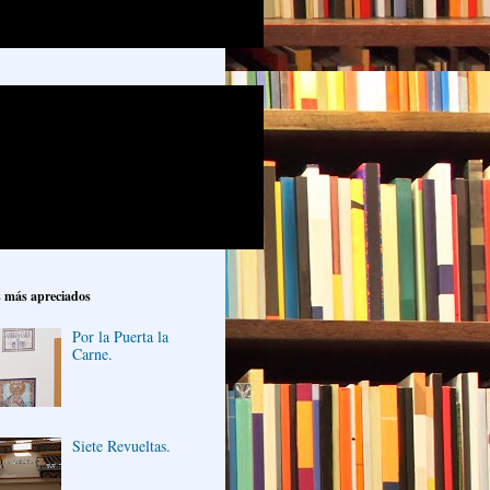
s más apreciados
Por la Puerta la
Carne.
Siete Revueltas.