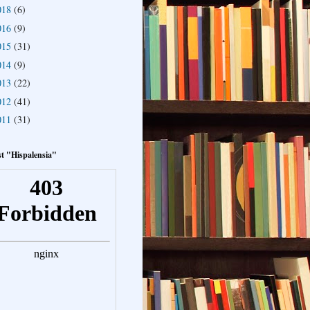
018
(6)
016
(9)
015
(31)
014
(9)
013
(22)
012
(41)
011
(31)
t "Hispalensia"