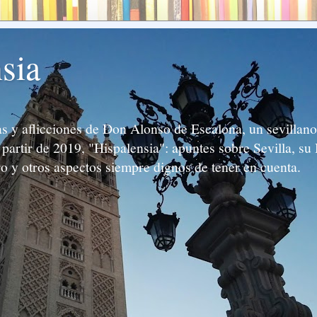
sia
 y aflicciones de Don Alonso de Escalona, un sevillano 
partir de 2019, "Hispalensia": apuntes sobre Sevilla, su 
ro y otros aspectos siempre dignos de tener en cuenta.