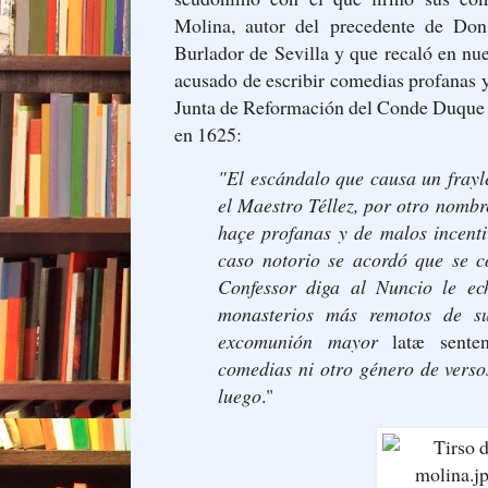
Molina, autor del precedente de Do
Burlador de Sevilla y que recaló en nu
acusado de escribir comedias profanas 
Junta de Reformación del Conde Duque d
en 1625:
"El escándalo que causa un frayl
el Maestro Téllez, por otro nomb
haçe profanas y de malos incenti
caso notorio se acordó que se c
Confessor diga al Nuncio le e
monasterios más remotos de s
excomunión mayor
latæ sente
comedias ni otro género de verso
luego
."