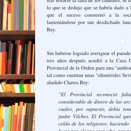
tras notarse la falta de los caudales, se
lo que se dedujo que se habría dado a l
que el suceso consternó a la soci
lamentándose por tan desdichado lan
Rey.
Sin haberse logrado averiguar el parade
tres años después acudió a la Casa
Provincial de la Orden para una "audito
tal como cuentan unas "efemérides Sevi
aludido Chaves Rey:
"El Provincial reconoció fal
considerable de dinero de las arc
cuales, por supuesto, debía ten
padre Vilches. El Provincial qui
celda de los religiosos, haciendo 
fuese por alguna sospecha, por po