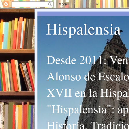
Hispalensia
Desde 2011: Vent
Alonso de Escalon
XVII en la Hispal
"Hispalensia": ap
Historia, Tradici