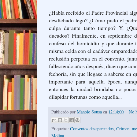
¿Había recibido el Padre Provincial alg
desdichado lego? ¿Cómo pudo el padre 
culpa durante tanto tiempo? Y, ¿Qu
ducados? Finalmente, en septiembre d
confeso del homicidio y que durante t
misma celda con el cadáver emparedado
reclusión perpetua en el convento, junt
falleciendo años después, dicen que con
fechoría, sin que llegase a saberse en 
importante para aquella época, aunqu
entonces la ciudad brindaba no pocos 
dilapidar fortunas como aquella...
Publicado por
Manolo Sousa
en
12:14:00
No h
Etiquetas:
Conventos desaparecidos
,
Crimen
,
me
Molina