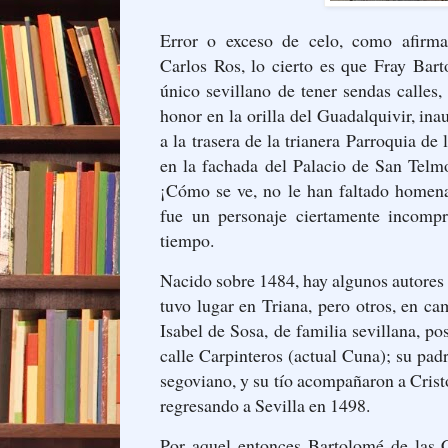
Error o exceso de celo, como afirmab
Carlos Ros, lo cierto es que Fray Bar
único sevillano de tener sendas calle
honor en la orilla del Guadalquivir, i
a la trasera de la trianera Parroquia de
en la fachada del Palacio de San Telmo
¡Cómo se ve, no le han faltado homena
fue un personaje ciertamente incompr
tiempo.
Nacido sobre 1484, hay algunos autores
tuvo lugar en Triana, pero otros, en c
Isabel de Sosa, de familia sevillana, p
calle Carpinteros (actual Cuna); su pad
segoviano, y su tío acompañaron a Cris
regresando a Sevilla en 1498.
Por aquel entonces Bartolomé de las 