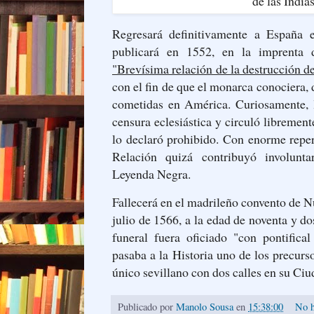
Regresará definitivamente a España 
publicará en 1552, en la imprenta d
"Brevísima relación de la destrucción de
con el fin de que el monarca conociera,
cometidas en América. Curiosamente, la
censura eclesiástica y circuló libremen
lo declaró prohibido. Con enorme repe
Relación quizá contribuyó involunt
Leyenda Negra.
Fallecerá en el madrileño convento de N
julio de 1566, a la edad de noventa y d
funeral fuera oficiado "con pontifica
pasaba a la Historia uno de los precurs
único sevillano con dos calles en su Ciud
Publicado por
Manolo Sousa
en
15:38:00
No h