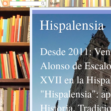
Hispalensia
Desde 2011: Vent
Alonso de Escalon
XVII en la Hispal
"Hispalensia": ap
Historia, Tradici