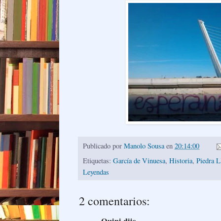
Publicado por
Manolo Sousa
en
20:14:00
Etiquetas:
García de Vinuesa
,
Historia
,
Piedra L
Leyendas
2 comentarios:
Quini dijo...