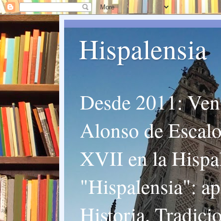
Hispalensia
Desde 2011: Vent
Alonso de Escalon
XVII en la Hispal
"Hispalensia": ap
Historia, Tradici