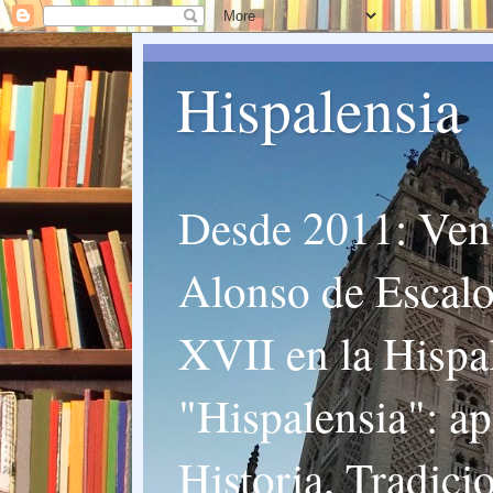
Hispalensia
Desde 2011: Vent
Alonso de Escalon
XVII en la Hispal
"Hispalensia": ap
Historia, Tradici