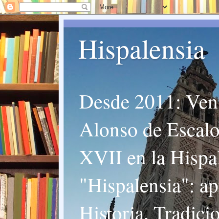
Hispalensia
Desde 2011: Vent
Alonso de Escalon
XVII en la Hispal
"Hispalensia": ap
Historia, Tradici