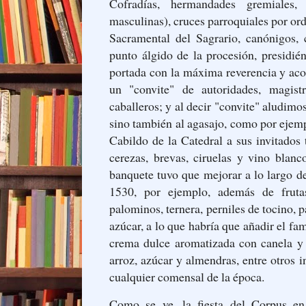
Cofradías, hermandades gremiales, 
masculinas), cruces parroquiales por o
Sacramental del Sagrario, canónigos, c
punto álgido de la procesión, presidién
portada con la máxima reverencia y ac
un "convite" de autoridades, magistra
caballeros; y al decir "convite" aludimo
sino también al agasajo, como por ejemp
Cabildo de la Catedral a sus invitados 
cerezas, brevas, ciruelas y vino blanc
banquete tuvo que mejorar a lo largo de
1530, por ejemplo, además de frutas
palominos, ternera, perniles de tocino, p
azúcar, a lo que habría que añadir el f
crema dulce aromatizada con canela y 
arroz, azúcar y almendras, entre otros 
cualquier comensal de la época.
Como se ve, la fiesta del Corpus en 