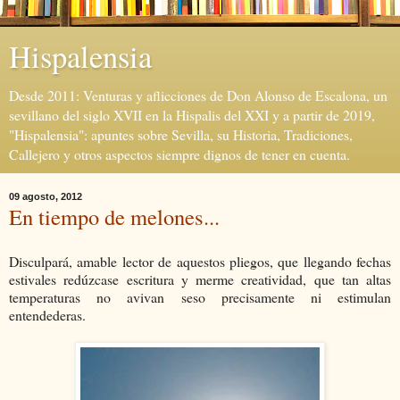
Hispalensia
Desde 2011: Venturas y aflicciones de Don Alonso de Escalona, un
sevillano del siglo XVII en la Hispalis del XXI y a partir de 2019,
"Hispalensia": apuntes sobre Sevilla, su Historia, Tradiciones,
Callejero y otros aspectos siempre dignos de tener en cuenta.
09 agosto, 2012
En tiempo de melones...
Disculpará, amable lector de aquestos pliegos, que llegando fechas
estivales redúzcase escritura y merme creatividad, que tan altas
temperaturas no avivan seso precisamente ni estimulan
entendederas.