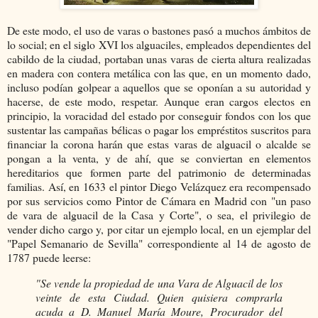
De este modo, el uso de varas o bastones pasó a muchos ámbitos de
lo social; en el siglo XVI los alguaciles, empleados dependientes del
cabildo de la ciudad, portaban unas varas de cierta altura realizadas
en madera con contera metálica con las que, en un momento dado,
incluso podían golpear a aquellos que se oponían a su autoridad y
hacerse, de este modo, respetar. Aunque eran cargos electos en
principio, la voracidad del estado por conseguir fondos con los que
sustentar las campañas bélicas o pagar los empréstitos suscritos para
financiar la corona harán que estas varas de alguacil o alcalde se
pongan a la venta, y de ahí, que se conviertan en elementos
hereditarios que formen parte del patrimonio de determinadas
familias. Así, en 1633 el pintor Diego Velázquez era recompensado
por sus servicios como Pintor de Cámara en Madrid con "un paso
de vara de alguacil de la Casa y Corte", o sea, el privilegio de
vender dicho cargo y, por citar un ejemplo local, en un ejemplar del
"Papel Semanario de Sevilla" correspondiente al 14 de agosto de
1787 puede leerse:
"Se vende la propiedad de una Vara de Alguacil de los
veinte de esta Ciudad. Quien quisiera comprarla
acuda a D. Manuel María Moure, Procurador del