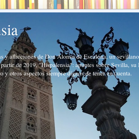
sia
 y aflicciones de Don Alonso de Escalona, un sevillano 
partir de 2019, "Hispalensia": apuntes sobre Sevilla, su 
ro y otros aspectos siempre dignos de tener en cuenta.