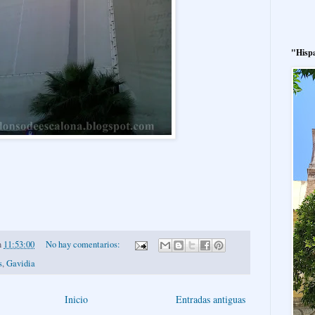
"Hisp
n
11:53:00
No hay comentarios:
s
,
Gavidia
Inicio
Entradas antiguas