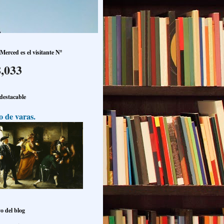
Merced es el visitante Nº
,033
 destacable
o de varas.
o del blog