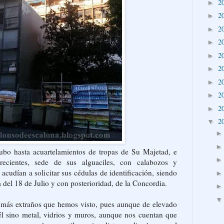
2
►
2
►
2
►
2
►
2
►
2
►
2
►
2
►
2
►
2
▼
hubo hasta acuartelamientos de tropas de Su Majetad, e
recientes, sede de sus alguaciles, con calabozos y
acudían a solicitar sus cédulas de identificación, siendo
del 18 de Julio y con posterioridad, de la Concordia.
s más extraños que hemos visto, pues aunque de elevado
él sino metal, vidrios y muros, aunque nos cuentan que