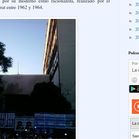
o por su moderno estilo racionalista, realizado por el
2
►
rat entre 1962 y 1964.
2
►
2
►
2
►
2
►
Podcas