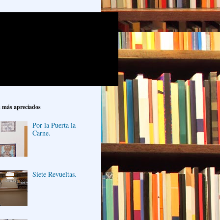
s más apreciados
Por la Puerta la
Carne.
Siete Revueltas.