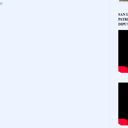
m)
SAN 
PATR
DIPU