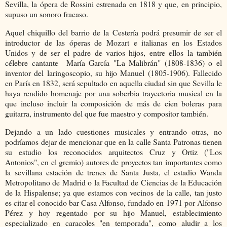
Sevilla, la ópera de Rossini estrenada en 1818 y que, en principio,
supuso un sonoro fracaso.
Aquel chiquillo del barrio de la Cestería podrá presumir de ser el
introductor de las óperas de Mozart e italianas en los Estados
Unidos y de ser el padre de varios hijos, entre ellos la también
célebre cantante María García "La Malibrán" (1808-1836) o el
inventor del laringoscopio, su hijo Manuel (1805-1906). Fallecido
en París en 1832, será sepultado en aquella ciudad sin que Sevilla le
haya rendido homenaje por una soberbia trayectoria musical en la
que incluso incluir la composición de más de cien boleras para
guitarra, instrumento del que fue maestro y compositor también.
Dejando a un lado cuestiones musicales y entrando otras, no
podríamos dejar de mencionar que en la calle Santa Patronas tienen
su estudio los reconocidos arquitectos Cruz y Ortiz ("Los
Antonios", en el gremio) autores de proyectos tan importantes como
la sevillana estación de trenes de Santa Justa, el estadio Wanda
Metropolitano de Madrid o la Facultad de Ciencias de la Educación
de la Hispalense; ya que estamos con vecinos de la calle, tan justo
es citar el conocido bar Casa Alfonso, fundado en 1971 por Alfonso
Pérez y hoy regentado por su hijo Manuel, establecimiento
especializado en caracoles "en temporada", como aludir a los