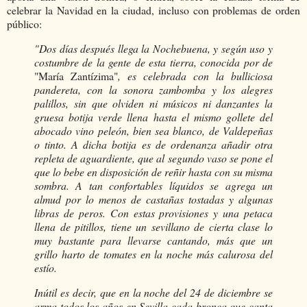
celebrar la Navidad en la ciudad, incluso con problemas de orden
público:
"Dos días después llega la Nochebuena, y según uso y
costumbre de la gente de esta tierra, conocida por de
"María Zantízima"
, es celebrada con la bulliciosa
pandereta, con la sonora zambomba y los alegres
palillos, sin que olviden ni músicos ni danzantes la
gruesa botija verde llena hasta el mismo gollete del
abocado vino peleón, bien sea blanco, de Valdepeñas
o tinto. A dicha botija es de ordenanza añadir otra
repleta de aguardiente, que al segundo vaso se pone el
que lo bebe en disposición de reñir hasta con su misma
sombra. A tan confortables líquidos se agrega un
almud por lo menos de castañas tostadas y algunas
libras de peros. Con estas provisiones y una petaca
llena de pitillos, tiene un sevillano de cierta clase lo
muy bastante para llevarse cantando, más que un
grillo harto de tomates en la noche más calurosa del
estío.
Inútil es decir, que en la noche del 24 de diciembre se
arma todos los años en Sevilla cada bronca que canta