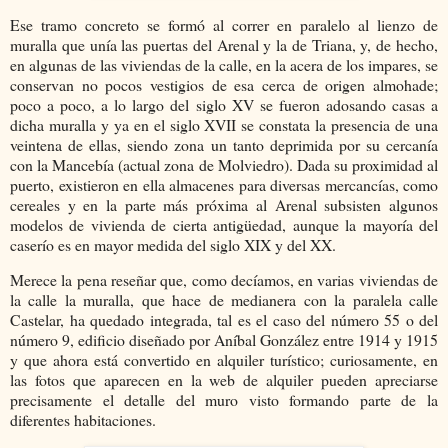
Ese tramo concreto se formó al correr en paralelo al lienzo de
muralla que unía las puertas del Arenal y la de Triana, y, de hecho,
en algunas de las viviendas de la calle, en la acera de los impares, se
conservan no pocos vestigios de esa cerca de origen almohade;
poco a poco, a lo largo del siglo XV se fueron adosando casas a
dicha muralla y ya en el siglo XVII se constata la presencia de una
veintena de ellas, siendo zona un tanto deprimida por su cercanía
con la Mancebía (actual zona de Molviedro). Dada su proximidad al
puerto, existieron en ella almacenes para diversas mercancías, como
cereales y en la parte más próxima al Arenal subsisten algunos
modelos de vivienda de cierta antigüedad, aunque la mayoría del
caserío es en mayor medida del siglo XIX y del XX.
Merece la pena reseñar que, como decíamos, en varias viviendas de
la calle la muralla, que hace de medianera con la paralela calle
Castelar, ha quedado integrada, tal es el caso del número 55 o del
número 9, edificio diseñado por Aníbal González entre 1914 y 1915
y que ahora está convertido en alquiler turístico; curiosamente, en
las fotos que aparecen en la web de alquiler pueden apreciarse
precisamente el detalle del muro visto formando parte de la
diferentes habitaciones.