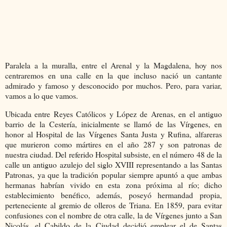
Paralela a la muralla, entre el Arenal y la Magdalena, hoy nos
centraremos en una calle en la que incluso nació un cantante
admirado y famoso y desconocido por muchos. Pero, para variar,
vamos a lo que vamos.
Ubicada entre Reyes Católicos y López de Arenas, en el antiguo
barrio de la Cestería, inicialmente se llamó de las Vírgenes, en
honor al Hospital de las Vírgenes Santa Justa y Rufina, alfareras
que murieron como mártires en el año 287 y son patronas de
nuestra ciudad. Del referido Hospital subsiste, en el número 48 de la
calle un antiguo azulejo del siglo XVIII representando a las Santas
Patronas, ya que la tradición popular siempre apuntó a que ambas
hermanas habrían vivido en esta zona próxima al río; dicho
establecimiento benéfico, además, poseyó hermandad propia,
perteneciente al gremio de olleros de Triana. En 1859, para evitar
confusiones con el nombre de otra calle, la de Vírgenes junto a San
Nicolás, el Cabildo de la Ciudad decidió emplear el de Santas