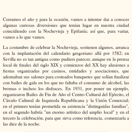
Cerramos el año y para la ocasión, vamos a intentar dar a conocer
algunas curiosas diversiones que tenían lugar en nuestra ciudad
coincidiendo con la Nochevieja y Epifanía; así que, para variar,
vamos a lo que vamos.
La costumbre de celebrar la Nochevieja, sostienen algunos, arranca
con la implantación del calendario gregoriano allá por 1582; en
Sevilla no es tan antigua como pudiera parecer, aunque en la prensa
local de finales del siglo XIX y comienzos del XX hay alusiones a
fiestas organizadas por casinos, entidades y asociaciones, que
adornaban sus salones para costeados banquetes que solían finalizar
con bailes de gala en los que no faltaba el consumo de alcohol, las
bromas o incluso los disfraces. En 1931, por poner un ejemplo,
organizaron Bailes de Fin de Año el Centro Cultural del Ejército, el
Círculo Cultural de Izquierda Republicana y la Unión Comercial;
en el primero tenían prometida su asistencia "distinguidas familias",
en el segundo habría "un exorno artístico del amplio local" y en el
tercero la celebración, para que sirva como referencia, comenzaría a
las diez de la noche.