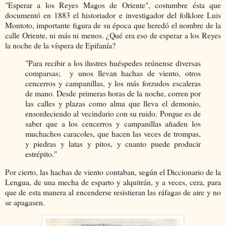
"Esperar a los Reyes Magos de Oriente", costumbre ésta que
documentó en 1883 el historiador e investigador del folklore Luis
Montoto, importante figura de su época que heredó el nombre de la
calle Oriente, ni más ni menos. ¿Qué era eso de esperar a los Reyes
la noche de la víspera de Epifanía?
"Para recibir a los ilustres huéspedes reúnense diversas
comparsas; y unos llevan hachas de viento, otros
cencerros y campanillas, y los más forzudos escaleras
de mano. Desde primeras horas de la noche, corren por
las calles y plazas como alma que lleva el demonio,
ensordeciendo al vecindario con su ruido. Porque es de
saber que a los cencerros y campanillas añaden los
muchachos caracoles, que hacen las veces de trompas,
y piedras y latas y pitos, y cuanto puede producir
estrépito."
Por cierto, las hachas de viento contaban, según el Diccionario de la
Lengua, de una mecha de esparto y alquitrán, y a veces, cera, para
que de esta manera al encenderse resistieran las ráfagas de aire y no
se apagasen.