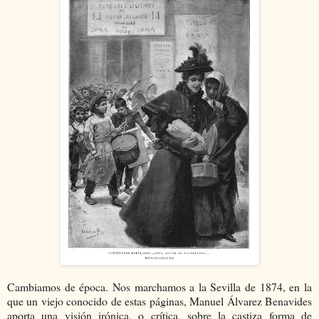
Cambiamos de época. Nos marchamos a la Sevilla de 1874, en la
que un viejo conocido de estas páginas, Manuel Álvarez Benavides
aporta una visión irónica, o crítica, sobre la castiza forma de