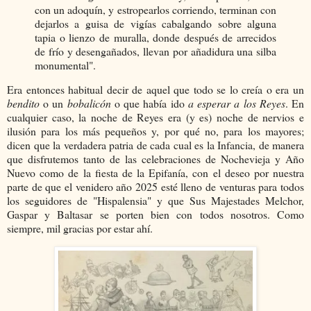
con un adoquín, y estropearlos corriendo, terminan con
dejarlos a guisa de vigías cabalgando sobre alguna
tapia o lienzo de muralla, donde después de arrecidos
de frío y desengañados, llevan por añadidura una silba
monumental".
Era entonces habitual decir de aquel que todo se lo creía o era un
bendito
o un
bobalicón
o que había ido
a esperar a los Reyes
. En
cualquier caso, la noche de Reyes era (y es) noche de nervios e
ilusión para los más pequeños y, por qué no, para los mayores;
dicen que la verdadera patria de cada cual es la Infancia, de manera
que disfrutemos tanto de las celebraciones de Nochevieja y Año
Nuevo como de la fiesta de la Epifanía, con el deseo por nuestra
parte de que el venidero año 2025 esté lleno de venturas para todos
los seguidores de "Hispalensia" y que Sus Majestades Melchor,
Gaspar y Baltasar se porten bien con todos nosotros. Como
siempre, mil gracias por estar ahí.