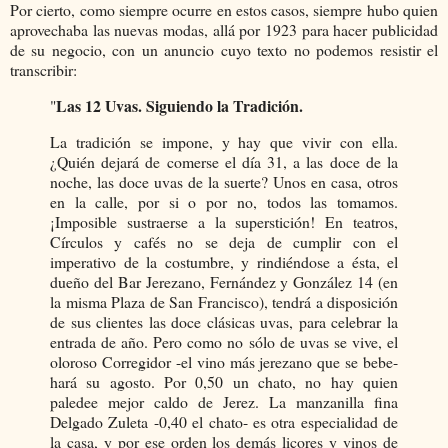
Por cierto, como siempre ocurre en estos casos, siempre hubo quien
aprovechaba las nuevas modas, allá por 1923 para hacer publicidad
de su negocio, con un anuncio cuyo texto no podemos resistir el
transcribir:
Las 12 Uvas. Siguiendo la Tradición.
"
La tradición se impone, y hay que vivir con ella.
¿Quién dejará de comerse el día 31, a las doce de la
noche, las doce uvas de la suerte? Unos en casa, otros
en la calle, por si o por no, todos las tomamos.
¡Imposible sustraerse a la superstición! En teatros,
Círculos y cafés no se deja de cumplir con el
imperativo de la costumbre, y rindiéndose a ésta, el
dueño del Bar Jerezano, Fernández y González 14 (en
la misma Plaza de San Francisco), tendrá a disposición
de sus clientes las doce clásicas uvas, para celebrar la
entrada de año. Pero como no sólo de uvas se vive, el
oloroso Corregidor -el vino más jerezano que se bebe-
hará su agosto. Por 0,50 un chato, no hay quien
paledee mejor caldo de Jerez. La manzanilla fina
Delgado Zuleta -0,40 el chato- es otra especialidad de
la casa, y por ese orden los demás licores y vinos de