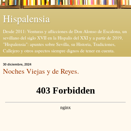
Hispalensia
Desde 2011: Venturas y aflicciones de Don Alonso de Escalona, un
sevillano del siglo XVII en la Hispalis del XXI y a partir de 2019,
"Hispalensia": apuntes sobre Sevilla, su Historia, Tradiciones,
Callejero y otros aspectos siempre dignos de tener en cuenta.
30 diciembre, 2024
Noches Viejas y de Reyes.