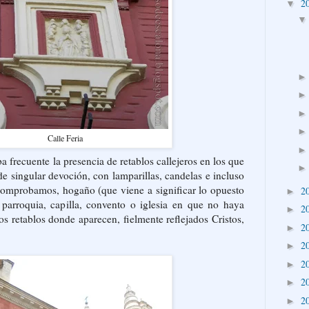
2
▼
Calle Feria
a frecuente la presencia de retablos callejeros en los que
e singular devoción, con lamparillas, candelas e incluso
 comprobamos, hogaño (que viene a significar lo opuesto
2
►
 parroquia, capilla, convento o iglesia en que no haya
2
►
 retablos donde aparecen, fielmente reflejados Cristos,
2
►
2
►
2
►
2
►
2
►