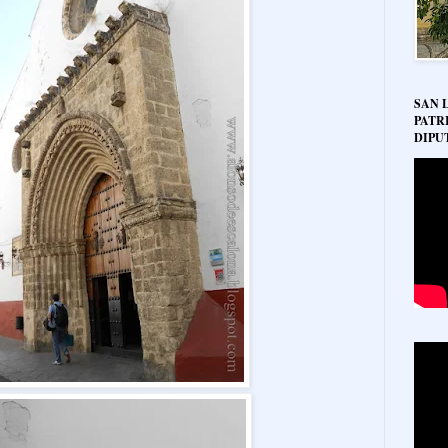
SAN 
PATR
DIPU