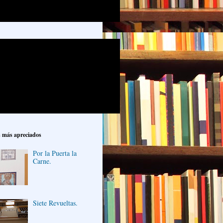
s más apreciados
Por la Puerta la
Carne.
Siete Revueltas.