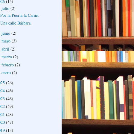
026
(15)
julio
(2)
▼
Por la Puerta la Carne.
Una calle Bárbara.
junio
(2)
►
mayo
(3)
►
abril
(2)
►
marzo
(2)
►
febrero
(2)
►
enero
(2)
►
025
(26)
024
(46)
023
(46)
022
(49)
021
(48)
020
(47)
019
(13)