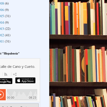
018
(6)
016
(9)
015
(31)
014
(9)
013
(22)
012
(41)
011
(31)
t "Hispalensia"