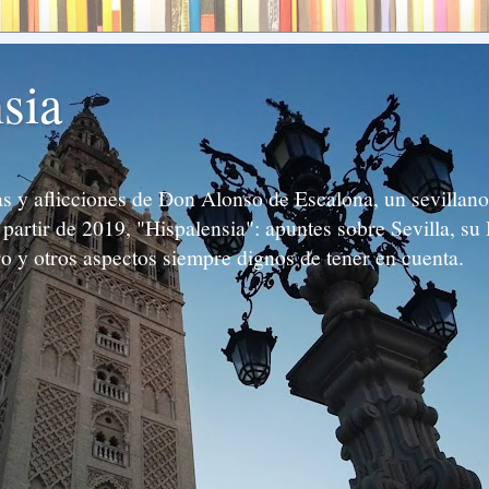
sia
 y aflicciones de Don Alonso de Escalona, un sevillano 
partir de 2019, "Hispalensia": apuntes sobre Sevilla, su 
ro y otros aspectos siempre dignos de tener en cuenta.