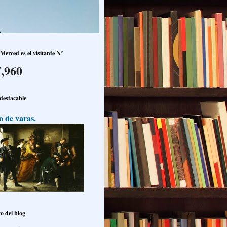
Merced es el visitante Nº
,960
 destacable
o de varas.
o del blog