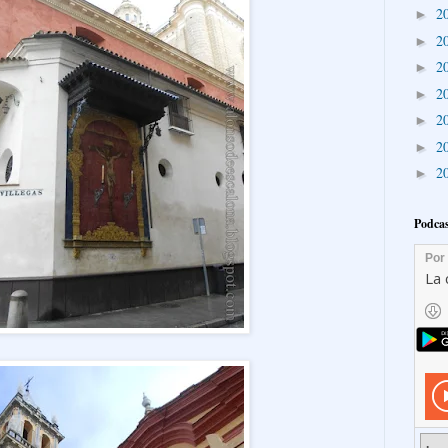
2
►
2
►
2
►
2
►
2
►
2
►
2
►
Podcas