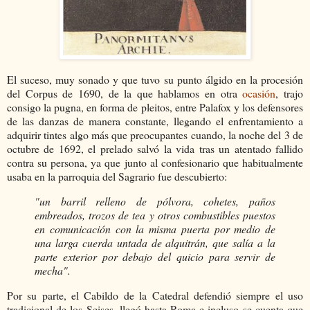
El suceso, muy sonado y que tuvo su punto álgido en la procesión
del Corpus de 1690, de la que hablamos en otra
ocasión
, trajo
consigo la pugna, en forma de pleitos, entre Palafox y los defensores
de las danzas de manera constante, llegando el enfrentamiento a
adquirir tintes algo más que preocupantes cuando, la noche del 3 de
octubre de 1692, el prelado salvó la vida tras un atentado fallido
contra su persona, ya que junto al confesionario que habitualmente
usaba en la parroquia del Sagrario fue descubierto:
"un barril relleno de pólvora, cohetes, paños
embreados, trozos de tea y otros combustibles puestos
en comunicación con la misma puerta por medio de
una larga cuerda untada de alquitrán, que salía a la
parte exterior por debajo del quicio para servir de
mecha".
Por su parte, el Cabildo de la Catedral defendió siempre el uso
tradicional de los Seises, llegó hasta Roma e incluso se cuenta que