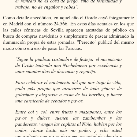
el remedio no es cosa de juego, sino de formalidad y
trabajo, no de engaños y robos".
Como detalle anecdótico, en aquel año el Gordo cayó íntegramente
en Madrid con el número 24.566.
En estos días actuales en los que
las calles céntricas de Sevilla aparecen atestadas de público en
busca de compras navideñas o simplemente de pasear admirando la
iluminación propia de estas jornadas, "Perecito" publicó del mismo
modo cómo era eso de pasar las Pascuas:
"Sigue la piadosa costumbre de festejar el nacimiento
de Cristo teniendo una Nochebuena por excelencia y
unos cuantos días de descanso y regocijo.
Para celebrar el nacimiento del que nos trajo la vida,
nada más propio que atracarse de todo género de
golosinas y alegrarse a costa de los barriles, y hacer
una carnicería de cebados y pavos.
Entre col y col, entre frutas y mazapanes, entre los
pavos y dulces, suenen las zambombas y las
panderetas, vengan las coplitas al Niño, hablen por los
codos, ríanse hasta más no poder, y eche usted
aguardiente que no se derrame, en señal de alegría y