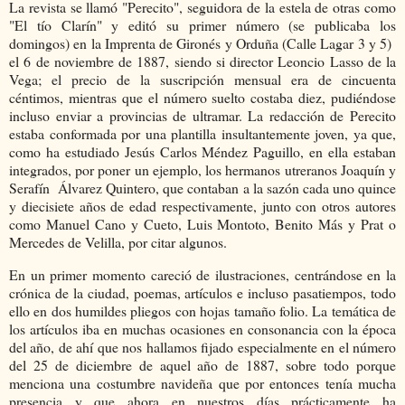
La revista se llamó "Perecito", seguidora de la estela de otras como
"El tío Clarín" y editó su primer número (se publicaba los
domingos) en la Imprenta de Gironés y Orduña (Calle Lagar 3 y 5)
el 6 de noviembre de 1887, siendo si director Leoncio Lasso de la
Vega; el precio de la suscripción mensual era de cincuenta
céntimos, mientras que el número suelto costaba diez, pudiéndose
incluso enviar a provincias de ultramar. La redacción de Perecito
estaba conformada por una plantilla insultantemente joven, ya que,
como ha estudiado Jesús Carlos Méndez Paguillo, en ella estaban
integrados, por poner un ejemplo, los hermanos utreranos Joaquín y
Serafín Álvarez Quintero, que contaban a la sazón cada uno quince
y diecisiete años de edad respectivamente, junto con otros autores
como Manuel Cano y Cueto, Luis Montoto, Benito Más y Prat o
Mercedes de Velilla, por citar algunos.
En un primer momento careció de ilustraciones, centrándose en la
crónica de la ciudad, poemas, artículos e incluso pasatiempos, todo
ello en dos humildes pliegos con hojas tamaño folio. La temática de
los artículos iba en muchas ocasiones en consonancia con la época
del año, de ahí que nos hallamos fijado especialmente en el número
del 25 de diciembre de aquel año de 1887, sobre todo porque
menciona una costumbre navideña que por entonces tenía mucha
presencia y que ahora en nuestros días prácticamente ha