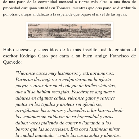
de una parte de la comunidad monacal a tierras más altas, a una finca de
propiedad cartujana situada en Tomares, mientras que otra parte se distribuiría
por otras cartujas andaluzas a la espera de que bajase el nivel de las aguas.
Hubo sucesos y sucedidos de lo más insólito, así lo contaba el
escritor Rodrigo Caro por carta a su buen amigo Francisco de
Quevedo:
"Viéronse casos muy lastimosos y extraordinarios.
Parieron dos mujeres o malparieron en la iglesia
mayor, y otras dos en el colegio de frailes victorios,
que allí se habían recogido. Pescáronse anguilas y
albures en algunas calles, viéronse gatos y ratones
juntos en los tejados y azoteas sin ofenderse,
arrojábanse las señoras y doncellas a los barcos desde
las ventanas sin cuidarse de su honestidad y otras
daban voces pidiendo de comer y llamando a los
barcos que las socorriesen. Era cosa lastimosa mirar
la ciudad inundada, viendo las casas solas y abiertas,