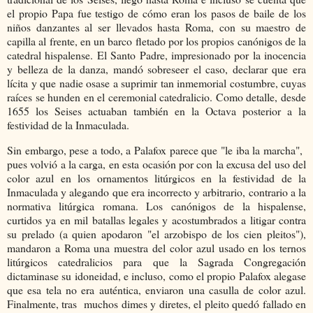
el propio Papa fue testigo de cómo eran los pasos de baile de los
niños danzantes al ser llevados hasta Roma, con su maestro de
capilla al frente, en un barco fletado por los propios canónigos de la
catedral hispalense. El Santo Padre, impresionado por la inocencia
y belleza de la danza, mandó sobreseer el caso, declarar que era
lícita y que nadie osase a suprimir tan inmemorial costumbre, cuyas
raíces se hunden en el ceremonial catedralicio. Como detalle, desde
1655 los Seises actuaban también en la Octava posterior a la
festividad de la Inmaculada.
Sin embargo, pese a todo, a Palafox parece que "le iba la marcha",
pues volvió a la carga, en esta ocasión por con la excusa del uso del
color azul en los ornamentos litúrgicos en la festividad de la
Inmaculada y alegando que era incorrecto y arbitrario, contrario a la
normativa litúrgica romana. Los canónigos de la hispalense,
curtidos ya en mil batallas legales y acostumbrados a litigar contra
su prelado (a quien apodaron "el arzobispo de los cien pleitos"),
mandaron a Roma una muestra del color azul usado en los ternos
litúrgicos catedralicios para que la Sagrada Congregación
dictaminase su idoneidad, e incluso, como el propio Palafox alegase
que esa tela no era auténtica, enviaron una casulla de color azul.
Finalmente, tras muchos dimes y diretes, el pleito quedó fallado en