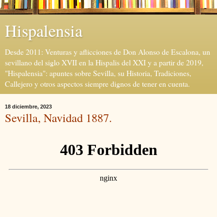
Hispalensia
Desde 2011: Venturas y aflicciones de Don Alonso de Escalona, un
sevillano del siglo XVII en la Hispalis del XXI y a partir de 2019,
"Hispalensia": apuntes sobre Sevilla, su Historia, Tradiciones,
Callejero y otros aspectos siempre dignos de tener en cuenta.
18 diciembre, 2023
Sevilla, Navidad 1887.