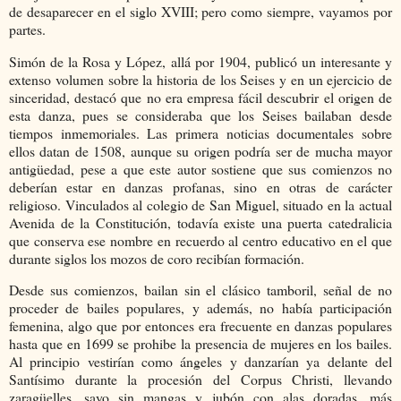
de desaparecer en el siglo XVIII; pero como siempre, vayamos por
partes.
Simón de la Rosa y López, allá por 1904, publicó un interesante y
extenso volumen sobre la historia de los Seises y en un ejercicio de
sinceridad, destacó que no era empresa fácil descubrir el origen de
esta danza, pues se consideraba que los Seises bailaban desde
tiempos inmemoriales. Las primera noticias documentales sobre
ellos datan de 1508, aunque su origen podría ser de mucha mayor
antigüedad, pese a que este autor sostiene que sus comienzos no
deberían estar en danzas profanas, sino en otras de carácter
religioso. Vinculados al colegio de San Miguel, situado en la actual
Avenida de la Constitución, todavía existe una puerta catedralicia
que conserva ese nombre en recuerdo al centro educativo en el que
durante siglos los mozos de coro recibían formación.
Desde sus comienzos, bailan sin el clásico tamboril, señal de no
proceder de bailes populares, y además, no había participación
femenina, algo que por entonces era frecuente en danzas populares
hasta que en 1699 se prohibe la presencia de mujeres en los bailes.
Al principio vestirían como ángeles y danzarían ya delante del
Santísimo durante la procesión del Corpus Christi, llevando
zaragüelles, sayo sin mangas y jubón con alas doradas, más