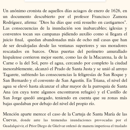
Un anónimo cronista de aquellos días aciagos de enero de 1626, en
un documento descubierto por el profesor Francisco Zamora
Rodríguez, afirma: "Dios ha días que está resuelto en castigarnos".
Las consecuencias de la inundación son inabarcables; iglesias y
conventos tocan sus campanas pidiendo auxilio como si llegara el
juicio final, quedan abandonadas más de ocho mil casas que han
de ser desalojadas desde las ventanas superiores y sus moradores
rescatados en barcos. Otras puertas del perímetro amurallado
hispalense corrieron mejor suerte, como las de la Macarena, la de la
Carne o la del Sol, pero el agua, cercando por completo la ciudad
inexorablemente, alcanzó el Prado de Santa Justa y se unió al arroyo
Tagarete, sufriendo las consecuencias la feligresías de San Roque y
San Bernardo y el convento de San Agustín. En Triana, el nivel del
agua se elevó hasta alcanzar el altar mayor de la parroquia de Santa
Ana (en cuya torre algunos encontraron refugio) y el Castillo de
San Jorge quedó anegado, teniendo en cuenta que su zonas más
bajas quedaban por debajo del nivel del propio río.
Mención aparte merece el caso de la Cartuja de Santa María de las
Cuevas
, donde
ante las tremendas inundaciones provocadas por el
Guadalquivir, el Prior Diego de Güelvar ordenó de manera imperiosa el traslado