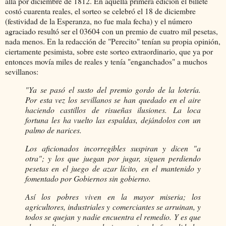
allá por diciembre de 1812. En aquella primera edición el billete
costó cuarenta reales, el sorteo se celebró el 18 de diciembre
(festividad de la Esperanza, no fue mala fecha) y el número
agraciado resultó ser el 03604 con un premio de cuatro mil pesetas,
nada menos. En la redacción de "Perecito" tenían su propia opinión,
ciertamente pesimista, sobre este sorteo extraordinario, que ya por
entonces movía miles de reales y tenía "enganchados" a muchos
sevillanos:
"Ya se pasó el susto del premio gordo de la lotería.
Por esta vez los sevillanos se han quedado en el aire
haciendo castillos de risueñas ilusiones. La loca
fortuna les ha vuelto las espaldas, dejándolos con un
palmo de narices.
Los aficionados incorregibles suspiran y dicen "a
otra"; y los que juegan por jugar, siguen perdiendo
pesetas en el juego de azar lícito, en el mantenido y
fomentado por Gobiernos sin gobierno.
Así los pobres viven en la mayor miseria; los
agricultores, industriales y comerciantes se arruinan, y
todos se quejan y nadie encuentra el remedio. Y es que