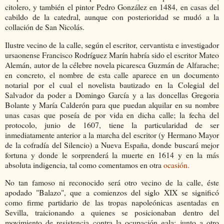
citolero, y también el pintor Pedro González en 1484, en casas del
cabildo de la catedral, aunque con posterioridad se mudó a la
collación de San Nicolás.
Ilustre vecino de la calle, según el escritor, cervantista e investigador
ursaonense Francisco Rodríguez Marín habría sido el escritor Mateo
Alemán, autor de la célebre novela picaresca Guzmán de Alfarache;
en concreto, el nombre de esta calle aparece en un documento
notarial por el cual el novelista bautizado en la Colegial del
Salvador da poder a Domingo García y a las doncellas Gregoria
Bolante y María Calderón para que puedan alquilar en su nombre
unas casas que poseía de por vida en dicha calle; la fecha del
protocolo, junio de 1607, tiene la particularidad de ser
inmediatamente anterior a la marcha del escritor (y Hermano Mayor
de la cofradía del Silencio) a Nueva España, donde buscará mejor
fortuna y donde le sorprenderá la muerte en 1614 y en la más
absoluta indigencia, tal como comentamos en otra
ocasión.
No tan famoso ni reconocido será otro vecino de la calle, éste
apodado "Balazo", que a comienzos del siglo XIX se significó
como firme partidario de las tropas napoleónicas asentadas en
Sevilla, traicionando a quienes se posicionaban dentro del
movimiento de resistencia contra la ocupación gala; junto a otro