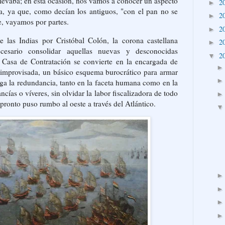
llevaba; en esta ocasión, nos vamos a conocer un aspecto
2
►
a, ya que, como decían los antiguos, "con el pan no se
2
►
e, vayamos por partes.
2
►
e las Indias por Cristóbal Colón, la corona castellana
2
►
esario consolidar aquellas nuevas y desconocidas
2
▼
a Casa de Contratación se convierte en la encargada de
 improvisada, un básico esquema burocrático para armar
lga la redundancia, tanto en la faceta humana como en la
cías o víveres, sin olvidar la labor fiscalizadora de todo
e pronto puso rumbo al oeste a través del Atlántico.