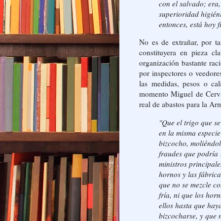
con el salvado; era
superioridad higiéni
entonces, está hoy 
No es de extrañar, por t
constituyera en pieza cl
organización bastante rac
por inspectores o veedore
las medidas, pesos o ca
momento Miguel de Cervant
real de abastos para la Ar
"Que el trigo que s
en la misma especie
bizcocho, moliéndol
fraudes que podría 
ministros principal
hornos y las fábrica
que no se mezcle co
fría, ni que los hor
ellos hasta que hay
bizcocharse, y que 