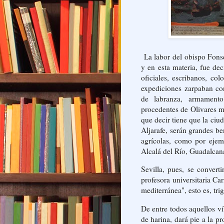
La labor del obispo Fons
y en esta materia, fue de
oficiales, escribanos, col
expediciones zarpaban co
de labranza, armamento
procedentes de Olivares m
que decir tiene que la ciud
Aljarafe, serán grandes b
agrícolas, como por ejem
Alcalá del Río, Guadalcan
Sevilla, pues, se conver
profesora universitaria C
mediterránea", esto es, tri
De entre todos aquellos ví
de harina, dará pie a la p