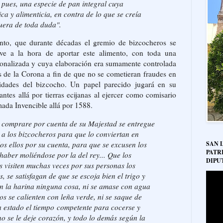
, pues, una especie de pan integral cuya
ca y alimenticia, en contra de lo que se creía
fuera de toda duda".
anto, que durante décadas el gremio de bizcocheros se
ave a la hora de aportar este alimento, con toda una
ionalizada y cuya elaboración era sumamente controlada
s de la Corona a fin de que no se cometieran fraudes en
lidades del bizcocho. Un papel parecido jugará en su
es allá por tierras ecijanas al ejercer como comisario
mada Invencible allá por 1588.
e comprare por cuenta de su Majestad se entregue
 a los bizcocheros para que lo conviertan en
os ellos por su cuenta, para que se excusen los
SAN 
PATR
haber moliéndose por la del rey... Que los
DIPU
es visiten muchas veces por sus personas los
s, se satisfagan de que se escoja bien el trigo y
n la harina ninguna cosa, ni se amase con agua
nos se calienten con leña verde, ni se saque de
a estado el tiempo competente para cocerse y
no se le deje corazón, y todo lo demás según la