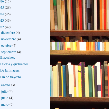
026
(15)
025
(26)
024
(46)
023
(46)
022
(49)
diciembre
(4)
►
noviembre
(4)
►
octubre
(5)
►
septiembre
(4)
▼
Bizcochos.
Duelos y quebrantos.
De la Imagen.
Fin de trayecto.
agosto
(3)
►
julio
(4)
►
junio
(4)
►
mayo
(5)
►