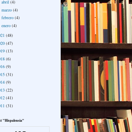
abril
(4)
►
marzo
(4)
►
febrero
(4)
►
enero
(4)
►
021
(48)
020
(47)
019
(13)
018
(6)
016
(9)
015
(31)
014
(9)
013
(22)
012
(41)
011
(31)
t "Hispalensia"