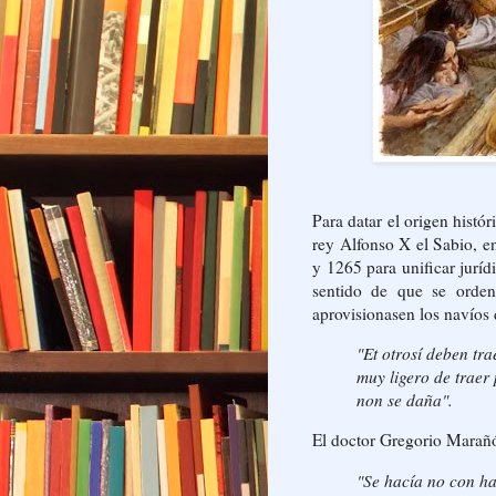
Para datar el origen hist
rey Alfonso X el Sabio, e
y 1265 para unificar jurídi
sentido de que se orden
aprovisionasen los navíos 
"Et otrosí deben tr
muy ligero de traer
non se daña".
El doctor Gregorio Marañ
"Se hacía no con ha