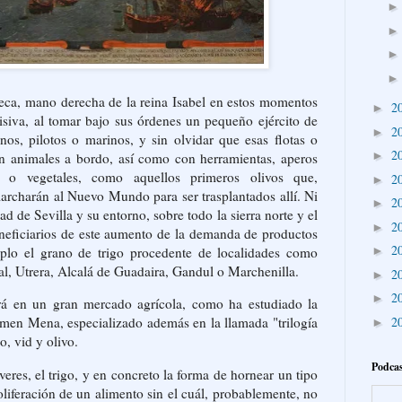
eca, mano derecha de la reina Isabel en estos momentos
2
►
cisiva, al tomar bajo sus órdenes un pequeño ejército de
2
►
onos, pilotos o marinos, y sin olvidar que esas flotas o
2
►
n animales a bordo, así como con herramientas, aperos
 o vegetales, como aquellos primeros olivos que,
2
►
archarán al Nuevo Mundo para ser trasplantados allí. Ni
2
►
ad de Sevilla y su entorno, sobre todo la sierra norte y el
2
►
eneficiarios de este aumento de la demanda de productos
2
►
plo el grano de trigo procedente de localidades como
al, Utrera, Alcalá de Guadaira, Gandul o Marchenilla.
2
►
2
►
tirá en un gran mercado agrícola, como ha estudiado la
2
armen Mena, especializado además en la llamada "trilogía
►
go, vid y olivo.
Podcas
veres, el trigo, y en concreto la forma de hornear un tipo
roliferación de un alimento sin el cuál, probablemente, no