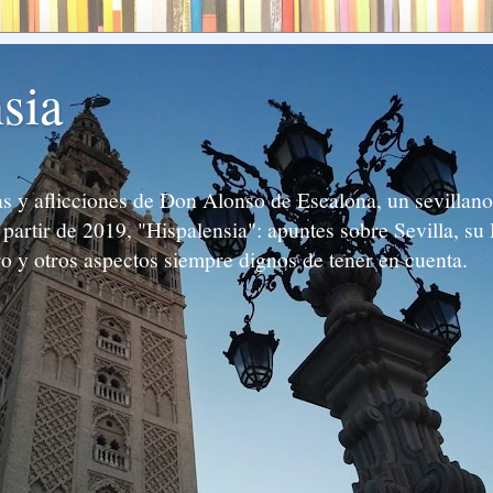
sia
 y aflicciones de Don Alonso de Escalona, un sevillano 
partir de 2019, "Hispalensia": apuntes sobre Sevilla, su 
ro y otros aspectos siempre dignos de tener en cuenta.