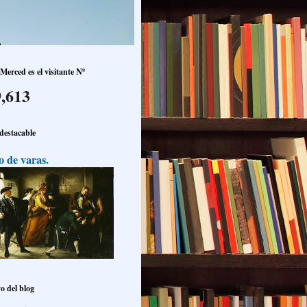
Merced es el visitante Nº
,613
 destacable
o de varas.
o del blog