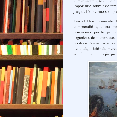
alimentación que ello con
importante sobre este tem
juega". Pero como siempr
Tras el Descubrimiento d
comprendió que era nec
posesiones, por lo que l
organizar, de manera casi
las diferentes armadas, va
de la adquisición de mercan
aquel incipiente trajín qu