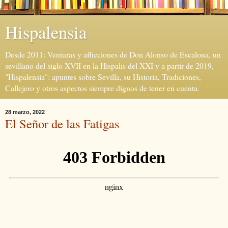
Hispalensia
Desde 2011: Venturas y aflicciones de Don Alonso de Escalona, un
sevillano del siglo XVII en la Hispalis del XXI y a partir de 2019,
"Hispalensia": apuntes sobre Sevilla, su Historia, Tradiciones,
Callejero y otros aspectos siempre dignos de tener en cuenta.
28 marzo, 2022
El Señor de las Fatigas