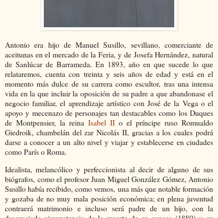
Antonio era hijo de Manuel Susillo, sevillano, comerciante de
aceitunas en el mercado de la Feria, y de Josefa Hernández, natural
de Sanlúcar de Barrameda. En 1893, año en que sucede lo que
relataremos, cuenta con treinta y seis años de edad y está en el
momento más dulce de su carrera como escultor, tras una intensa
vida en la que incluir la oposición de su padre a que abandonase el
negocio familiar, el aprendizaje artístico con José de la Vega o el
apoyo y mecenazo de personajes tan destacables como los Duques
de Montpensier, la reina
Isabel II
o el príncipe ruso Romualdo
Giedroik, chambelán del zar Nicolás II, gracias a los cuales podrá
darse a conocer a un alto nivel y viajar y establecerse en ciudades
como París o Roma.
Idealista, melancólico y perfeccionista al decir de alguno de sus
biógrafos, como el profesor Juan Miguel González Gómez, Antonio
Susillo había recibido, como vemos, una más que notable formación
y gozaba de no muy mala posición económica; en plena juventud
contraerá matrimonio e incluso será padre de un hijo, con la
desgraciada circunstancia de la muerte de su esposa (1880) y su