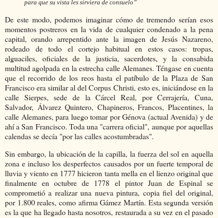
para que su vista les sirviera de
consuelo”
De este modo, podemos imaginar cómo de tremendo serían esos
momentos postreros en la vida de cualquier condenado a la pena
capital, orando arrepentido ante la imagen de Jesús Nazareno,
rodeado de todo el cortejo habitual en estos casos: tropas,
alguaciles, oficiales de la justicia, sacerdotes, y la consabida
multitud agolpada en la estrecha calle Alemanes. Téngase en cuenta
que el recorrido de los reos hasta el patíbulo de la Plaza de San
Francisco era similar al del Corpus Christi, esto es, iniciándose en la
calle Sierpes, sede de la Cárcel Real, por Cerrajería, Cuna,
Salvador, Álvarez Quintero, Chapineros, Francos, Placentines, la
calle Alemanes, para luego tomar por Génova (actual Avenida) y de
ahí a San Francisco. Toda una "carrera oficial", aunque por aquellas
calendas se decía "por las calles acostumbradas".
Sin embargo, la ubicación de la capilla, la fuerza del sol en aquella
zona e incluso los desperfectos causados por un fuerte temporal de
lluvia y viento en 1777 hicieron tanta mella en el lienzo original que
finalmente en octubre de 1778 el pintor Juan de Espinal se
comprometió a realizar una nueva pintura, copia fiel del original,
por 1.800 reales, como afirma Gámez Martín. Esta segunda versión
es la que ha llegado hasta nosotros, restaurada a su vez en el pasado