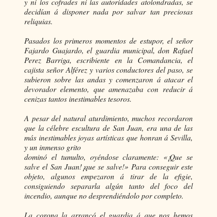
y ni los cofrades ni las autoridades atolondradas, se
decidían á disponer nada por salvar tan preciosas
reliquias.
Pasados los primeros momentos de estupor, el señor
Fajardo Guajardo, el guardia municipal, don Rafael
Perez Barriga, escribiente en la Comandancia, el
cajista señor Alférez y varios conductores del paso, se
subieron sobre las andas y comenzaron á atacar el
devorador elemento, que amenazaba con reducir á
cenizas tantos inestimables tesoros.
A pesar del natural aturdimiento, muchos recordaron
que la célebre escultura de San Juan, era una de las
más inestimables joyas artísticas que honran á Sevilla,
y un inmenso grito
dominó el tumulto, oyéndose claramente: «¡Que se
salve el San Juan!¡que se salve!» Para conseguir este
objeto, algunos empezaron á tirar de la efigie,
consiguiendo separarla algún tanto del foco del
incendio, aunque no desprendiéndolo por completo.
La corona la arrancó el guardia á que nos hemos