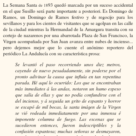
La Semana Santa
93 quedó marcada por un suceso accidental
de 18
en el que Susillo será parte importante a posteriori. Es Domingo de
Ramos, un Domingo de Ramos festivo y de regocijo para los
sevillanos y para los cientos de visitantes que se agolpan en las calle
de la ciudad mientras la Hermandad de la Amargura transita con su
cortejo de nazarenos por una abarrotada Plaza de San Francisco, la
Virgen acompañada por San Juan avanza entre nubes de incienso...
pero dejemos mejor que lo cuente el anónimo reportero del
periódico La Andalucía con su característica prosa:
Se levantó el paso recorriendo unos diez metros,
cayendo de nuevo pesadadamente, sin poderse por el
pronto adivinar la causa que influía en tan repentina
parada. Hé aquí lo ocurrido: Los que se encontraban
más inmediatos á las andas, notaron un humo espeso
que salía de ellas y que no podía confundirse con el
del incienso, y á seguida un grito de espanto y horror
se escapó de mil bocas, la santa imágen de la Virgen
se vió rodeada inmediatamente por una inmensa é
imponente columna de fuego. Las escenas que se
sucedieron entonces, fueron indescriptibles y la
confusión espantosa; muchas señoras se desmayaron,