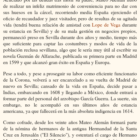
de realizar un infeliz matrimonio de conveniencia para no dar con
sus huesos en la cárcel, recorriendo media España ejerciendo el
oficio de recaudador y juez visitador, pero de resultas de su agitada
vida (tendrá buena relación de amistad con
Lope de Vega
durante
su estancia en Sevilla) y de su mala gestión en negocios propios,
permaneció preso en Sevilla durante dos años y medio, tiempo más
que suficiente para captar las costumbres y modos de vida de la
población reclusa sevillana, algo que le sería muy útil al escribir su
novela Guzmán de Alfarache, publicada su primera parte en Madrid
en 1599 y que alcanzó gran éxito en España y Europa.
Pese a todo, y pese a proseguir su labor como eficiente funcionario
de la Corona, volverá a ser encarcelado a su vuelta de Madrid de
nuevo en Sevilla; cansado de la vida en España, decide pasar a
Indias, embarcando en 1608 y llegando a México, donde entrará a
formar parte del personal del arzobispo García Guerra. La suerte, sin
embargo, no le acompañó en sus últimos años de estancia
americana, ya que fallecerá en la más absoluta indigencia en 1614.
Como cofrade, desde los veinte años Mateo Alemán formará parte
de la nómina de hermanos de la antigua Hermandad de la Santa
Cruz en Jerusalén ("El Silencio"), y ostentará el cargo de Hermano