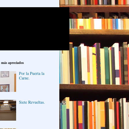
s más apreciados
Por la Puerta la
Carne.
Siete Revueltas.