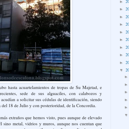
2
►
2
►
2
►
2
►
2
►
2
►
2
►
2
►
2
►
2
▼
hubo hasta acuartelamientos de tropas de Su Majetad, e
recientes, sede de sus alguaciles, con calabozos y
acudían a solicitar sus cédulas de identificación, siendo
del 18 de Julio y con posterioridad, de la Concordia.
s más extraños que hemos visto, pues aunque de elevado
él sino metal, vidrios y muros, aunque nos cuentan que