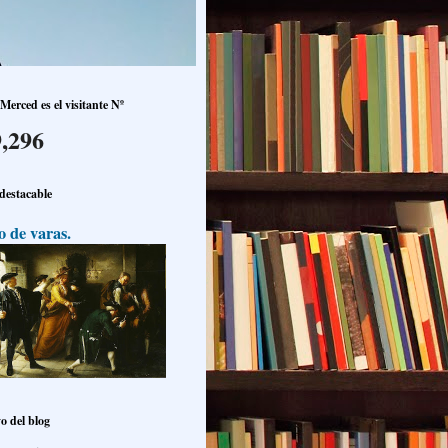
Merced es el visitante Nº
,296
 destacable
o de varas.
o del blog