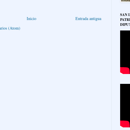
SAN 
Inicio
Entrada antigua
PATR
DIPU
arios (Atom)