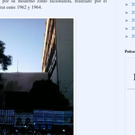
o por su moderno estilo racionalista, realizado por el
2
►
rat entre 1962 y 1964.
2
►
2
►
2
►
2
►
Podcas