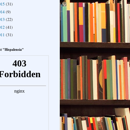
015
(31)
014
(9)
013
(22)
012
(41)
011
(31)
t "Hispalensia"