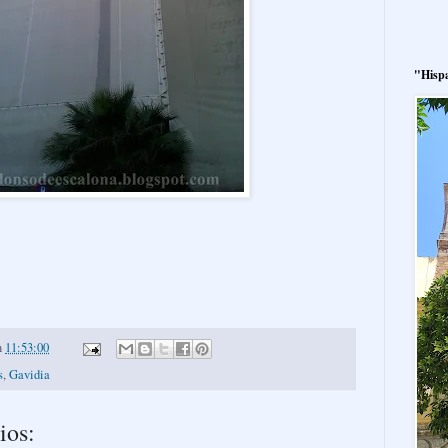
"Hisp
n
11:53:00
s
,
Gavidia
ios: