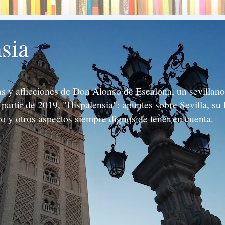
sia
 y aflicciones de Don Alonso de Escalona, un sevillano 
partir de 2019, "Hispalensia": apuntes sobre Sevilla, su 
ro y otros aspectos siempre dignos de tener en cuenta.