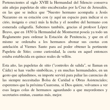
Pertenecientes al siglo XVIII la Hermandad del Silencio conserva
aún añejas papeletas de sitio encabezadas por la Cruz de Jerusalén,
en las que se indica que "Nuestro hermano acompaña a Jesús
Nazareno en su estación con (y aquí un espacio para indicar si es
cirio, insignia o cruz) más la fecha y el nombre del hermano con
esmerada caligrafía. Sabemos también, gracias al profesor López
Bravo, que en 1850 la Hermandad de Montserrat poseía ya todo un
Reglamento para ordenar la Estación de Penitencia, y que en el
mismo se ordenaba a los hermanos abonar sus cuotas con
antelación al Viernes Santo para así poder obtener la pertinente
Papeleta de Sitio; como curiosidad, la cuota en aquel entonces
estaba establecida en quince reales de vellón.
Esta año, las papeletas de sitio ("controles de salida", se llaman en
Cádiz) se han vuelto simbólicas, y en muchas hermandades, en un
gesto que aplaudimos, su importe servirá para paliar las carencias de
las siempre necesitadas Bolsa de Caridad u Obras Asistenciales;
esperemos que la próxima Cuaresma, si Dios quiere, volvamos a ver
esas largas colas de hermanos aguardando a que mayordomos y
secretarios emitan, cuantas más, mejor.