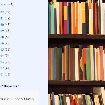
enero
(4)
►
022
(49)
021
(48)
020
(47)
019
(13)
018
(6)
016
(9)
015
(31)
014
(9)
013
(22)
012
(41)
011
(31)
t "Hispalensia"