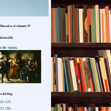
Merced es el visitante Nº
 destacable
o de varas.
o del blog
026
(15)
025
(26)