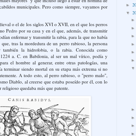
"males mayores" y que incluso llegó a estar en nómina de
2
►
cabildos municipales. Pero como siempre, vayamos por
2
▼
val o el de los siglos XVI o XVII, en el que los perros
mo Pedro por su casa y en el que, además, de transmitir
odían enfermar y transmitir la rabia, para la que no había
 que, tras la mordedura de un perro rabioso, la persona
r también la hidrofobia, o la rabia. Conocida como
1224 a. C. en Babilonia, al ser un mal vírico, podía y
para el hombre al generar, entre otras patologías, una
día terminar siendo mortal en su etapa más extrema si no
ntemente. A todo esto, al perro rabioso, o "perro malo",
smo Diablo, al creerse que estaba poseído por él, con lo
tor religioso quedaba más que patente.