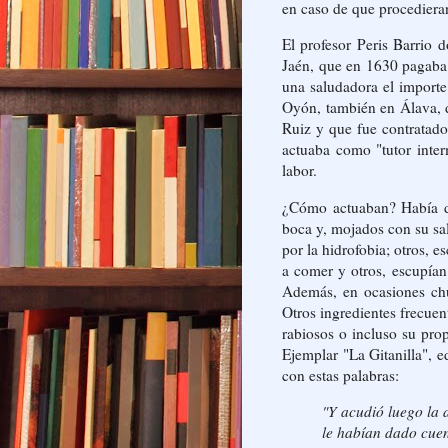
en caso de que procedieran
El profesor Peris Barrio
Jaén, que en 1630 pagaba 
una saludadora el importe
Oyón, también en Álava, 
Ruiz y que fue contratado
actuaba como "tutor inter
labor.
¿Cómo actuaban? Había d
boca y, mojados con su sal
por la hidrofobia; otros, 
a comer y otros, escupían
Además, en ocasiones chu
Otros ingredientes frecuen
rabiosos o incluso su pro
Ejemplar "La Gitanilla", 
con estas palabras:
"Y acudió luego la 
le habían dado cuen