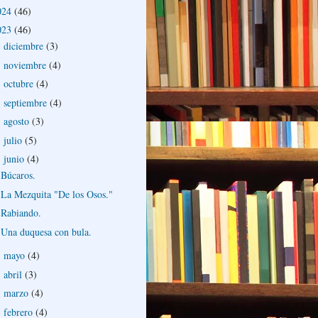
024
(46)
023
(46)
diciembre
(3)
►
noviembre
(4)
►
octubre
(4)
►
septiembre
(4)
►
agosto
(3)
►
julio
(5)
►
junio
(4)
▼
Búcaros.
La Mezquita "De los Osos."
Rabiando.
Una duquesa con bula.
mayo
(4)
►
abril
(3)
►
marzo
(4)
►
febrero
(4)
►