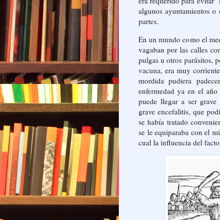
era requerido para evitar 
algunos ayuntamientos o 
partes.
En un mundo como el medie
vagaban por las calles co
pulgas u otros parásitos, p
vacuna, era muy corriente
mordida pudiera padece
enfermedad ya en el año 
puede llegar a ser grave 
grave encefalitis, que po
se había tratado convenie
se le equiparaba con el mi
cual la influencia del fac