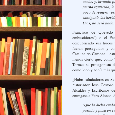
aceite, y, lavando 
pierna izquierda, le
poco de romero ver
santiguóle las heri
Dios, no será nada.
Francisco de Quevedo 
embustidores") o el Pad
descubriendo sus trucos
fueran perseguidos y co
Catalina de Cardona, estu
menos cierto que, como "
Tormes su protagonista d
como lobo y bebía más qu
¿Hubo saludadores en Sevi
historiador José Gesto
Alcaldes y Escribanos d
entregase a Pero Alonso, 
"Que la dicha ciuda
pasado y pasa en cu