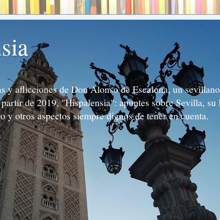
sia
 y aflicciones de Don Alonso de Escalona, un sevillano 
partir de 2019, "Hispalensia": apuntes sobre Sevilla, su 
ro y otros aspectos siempre dignos de tener en cuenta.