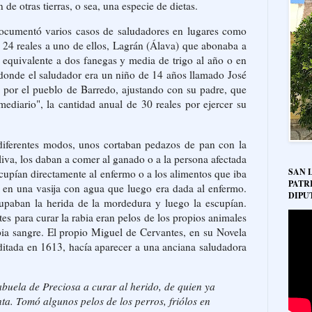
 de otras tierras, o sea, una especie de dietas.
 documentó varios casos de saludadores en lugares como
24 reales a uno de ellos, Lagrán (Álava) que abonaba a
 equivalente a dos fanegas y media de trigo al año o en
donde el saludador era un niño de 14 años llamado José
 por el pueblo de Barredo, ajustando con su padre, que
mediario", la cantidad anual de 30 reales por ejercer su
iferentes modos, unos cortaban pedazos de pan con la
iva, los daban a comer al ganado o a la persona afectada
SAN 
escupían directamente al enfermo o a los alimentos que iba
PATR
 en una vasija con agua que luego era dada al enfermo.
DIPU
paban la herida de la mordedura y luego la escupían.
tes para curar la rabia eran pelos de los propios animales
pia sangre. El propio Miguel de Cervantes, en su Novela
editada en 1613, hacía aparecer a una anciana saludadora
abuela de Preciosa a curar al herido, de quien ya
ta. Tomó algunos pelos de los perros, friólos en