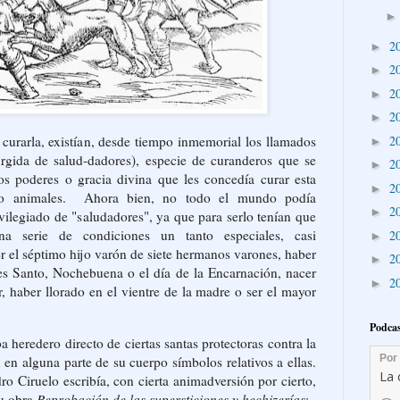
2
►
2
►
2
►
2
►
2
 curarla, existían, desde tiempo inmemorial los llamados
►
urgida de salud-dadores), especie de curanderos que se
2
►
os poderes o gracia divina que les concedía curar esta
2
►
 o animales. Ahora bien, no todo el mundo podía
2
►
vilegiado de "saludadores", ya que para serlo tenían que
a serie de condiciones un tanto especiales, casi
2
►
er el séptimo hijo varón de siete hermanos varones, haber
2
►
es Santo, Nochebuena o el día de la Encarnación, nacer
2
►
, haber llorado en el vientre de la madre o ser el mayor
.
Podcas
a heredero directo de ciertas santas protectoras contra la
 en alguna parte de su cuerpo símbolos relativos a ellas.
o Ciruelo escribía, con cierta animadversión por cierto,
su obra
Reprobación de las supersticiones y hechizerías
: