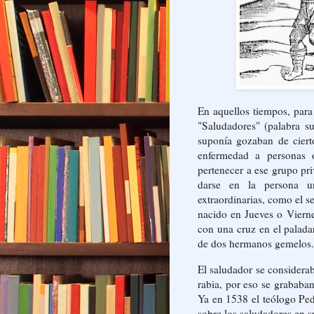
En aquellos tiempos, para
"Saludadores" (palabra s
suponía gozaban de ciert
enfermedad a personas
pertenecer a ese grupo pri
darse en la persona un
extraordinarias, como el s
nacido en Jueves o Viern
con una cruz en el paladar
de dos hermanos gemelos
El saludador se considerab
rabia, por eso se grababan
Ya en 1538 el teólogo Pedr
sobre los saludadores en 