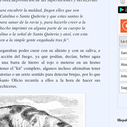
ara encubrir la maldad, fingen ellos que son
Catalina o Santa Quiteria y que estas santas le
ara sanar de la ravia y, para hazerlo creer a la
 hecho imprimir en alguna parte de su cuerpo la
lina o la señal de Santa Quiteria y ansí, con esta
aen a la simple gente engañada tras fe".
seguraban poder curar con su aliento y con su saliva, e
 acción del fuego, ya que podían, decían, beber agua
e una barra de hierro al rojo o meterse en un horno
ener el "kit" completo, algunos incluso afirmaban tener
atorias o un sexto sentido para detectar brujas, por lo que
anto Oficio recurría a ellos a la hora de hacer sus
echiceras.
Hispal