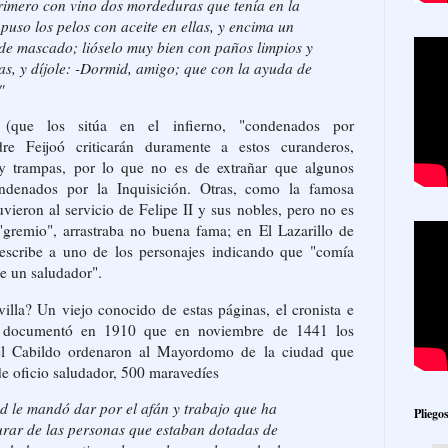
primero con vino dos mordeduras que tenía en la
 puso los pelos con aceite en ellas, y encima un
de mascado; lióselo muy bien con paños limpios y
das, y díjole: -Dormid, amigo; que con la ayuda de
"
(que los sitúa en el infierno, "condenados por
re Feijoó criticarán duramente a estos curanderos,
 y trampas, por lo que no es de extrañar que algunos
ndenados por la Inquisición. Otras, como la famosa
vieron al servicio de Felipe II y sus nobles, pero no es
gremio", arrastraba no buena fama; en El Lazarillo de
escribe a uno de los personajes indicando que "comía
e un saludador".
lla? Un viejo conocido de estas páginas, el cronista e
so documentó en 1910 que en noviembre de 1441 los
el Cabildo ordenaron al Mayordomo de la ciudad que
de oficio saludador, 500 maravedíes
d le mandó dar por el afán y trabajo que ha
Pliego
rar de las personas que estaban dotadas de