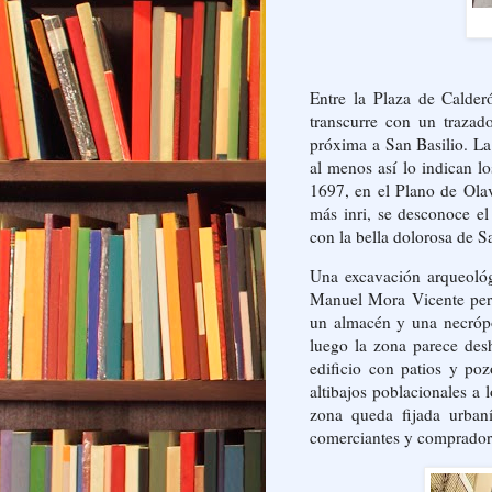
Entre la Plaza de Calder
transcurre con un traza
próxima a San Basilio. L
al menos así lo indican l
1697, en el Plano de Ola
más inri, se desconoce e
con la bella dolorosa de 
Una excavación arqueológ
Manuel Mora Vicente permi
un almacén y una necrópol
luego la zona parece desh
edificio con patios y po
altibajos poblacionales a 
zona queda fijada urban
comerciantes y comprador