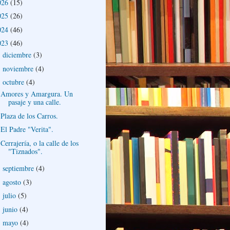
026
(15)
025
(26)
024
(46)
023
(46)
diciembre
(3)
►
noviembre
(4)
►
octubre
(4)
▼
Amores y Amargura. Un
pasaje y una calle.
Plaza de los Carros.
El Padre "Verita".
Cerrajería, o la calle de los
"Tiznados".
septiembre
(4)
►
agosto
(3)
►
julio
(5)
►
junio
(4)
►
mayo
(4)
►