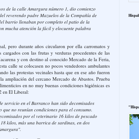
nos de la calle Amargura número 1, dio comienzo
del reverendo padre Mazuelos de la Compañía de
Hispal
el barrio llenaban por completo el patio de la
n mucha atención la fácil y elocuente palabra
nal, pero durante años circularon por ella carromatos y
s cargados con las frutas y verduras procedentes de las
Macarena y con destino al conocido Mercado de la Feria,
esta calle se colocasen no pocos vendedores ambulantes
ando las protestas vecinales hasta que en ese año fueron
 la ampliación del cercano Mercado de Abastos. Prueba
alimenticios en no muy buenas condiciones higiénicas es
2 en El Liberal:
 de servicio en el Barranco han sido decomisados
"Hisp
o que no reunían condiciones para el consumo.
comisados por el veterinario 16 kilos de pescado
 18 kilos, más una barrica de sardinas, en dos
 Amargura".