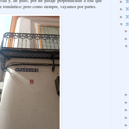
cial y, de paso, por un pasaje perpendicular a ella que
2
►
e romántico; pero como siempre, vayamos por partes.
2
►
2
►
2
▼