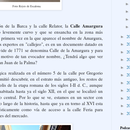
Foto Reyes de Escalona.
Calle Amargura
ón de la Barca y la calle Relator, la
do levemente curvo y que se ensancha en la zona más
2
►
a primera vez en la que aparece el nombre de Amargura,
os expertos en "callejeo", es en un documento datado en
2
►
vide de 1771 se denomina Calle de la Amargura y para
2
►
l motivo de tan evocador nombre, ¿Tendrá algo que ver
2
►
San Juan de la Palma?
2
►
ica realizada en el número 5 de la calle por Gregorio
2
►
tió descubrir, en el estrato más antiguo, los restos de
2
►
is de la etapa romana de los siglos I-II d. C., aunque
2
►
abitada hasta ya el siglo XII, en el que se localizó un
zo central. Por lo que se ve, estamos en un sector con
2
►
lo largo de la historia, hasta que ya en torno al XVI esta
2
►
ísticamente como vía de acceso a la calle Feria para
2
►
es del mercado.
Podcas