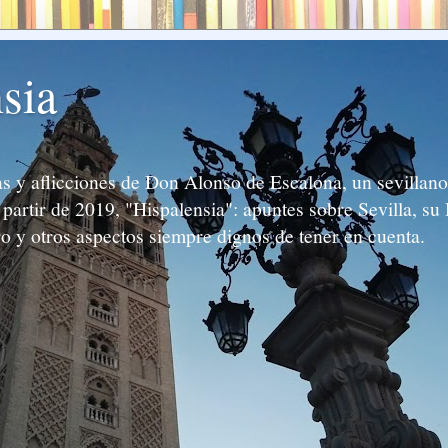
sia
 y aflicciones de Don Alonso de Escalona, un sevillano 
partir de 2019, "Hispalensia": apuntes sobre Sevilla, su 
ro y otros aspectos siempre dignos de tener en cuenta.