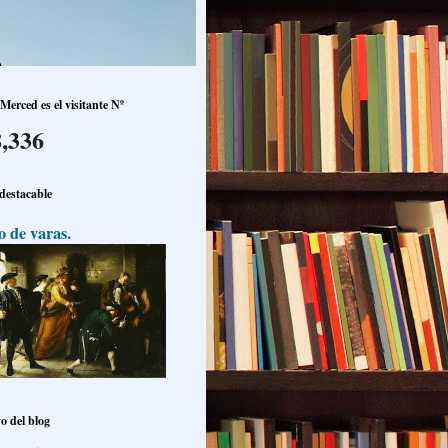
Merced es el visitante Nº
,336
 destacable
o de varas.
o del blog