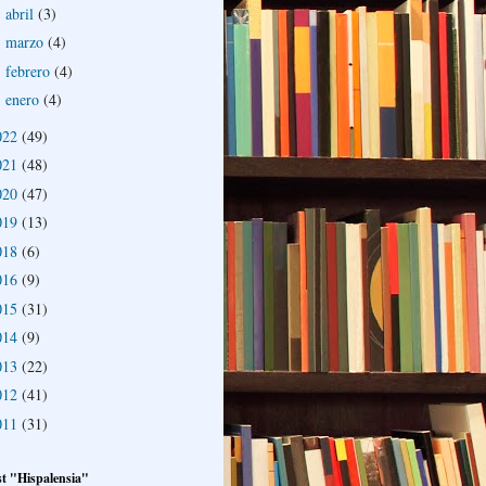
abril
(3)
►
marzo
(4)
►
febrero
(4)
►
enero
(4)
►
022
(49)
021
(48)
020
(47)
019
(13)
018
(6)
016
(9)
015
(31)
014
(9)
013
(22)
012
(41)
011
(31)
t "Hispalensia"