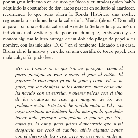
por su gran influencia en asuntos políticos y culturales) quien había
adquirido la costumbre de dar largos paseos en solitario al atardecer,
recorriendo lo que sería ahora la Ronda Histórica; una noche,
regresando a su domicilio a la calle de la Muela (ahora O´Donnell)
al pasar por una solitaria calle del Arte de la Seda se le aproximó un
individuo mal vestido y de peor catadura que, embozado y de
manera sigilosa le hizo entrega de un doblado pliego de papel a su
nombre, con las iniciales "D. C." en el remitente. Llegado a su casa,
Bruna abrió la misiva y en ella, en una cuartilla de tosco papel, con
mala caligrafía, pudo leer:
«Sr. D. Francisco: sé que Vd. me persigue como el
perro persigue al gato y como el gato al ratón. El
ganarse la vida como yo me la gano y como Vd. se la
gana, son los destinos de los hombres, pues cada uno
ha nacido con su estrella, y querer pelear con el sino
de las criaturas es cosa que ninguna de los dos
podemos evitar. Esta tarde he podido matar a Vd., con
cuyo asesinato no hubiera hecho más que lo que debe
hacer toda persona sentenciada a muerte por Vd.,
como yo, lo estoy, pero quiero demostrarle que si mi
desgracia me echó al camino, alivio algunas penas
con el dinero de los ricos, pero no asesino a nadie ni