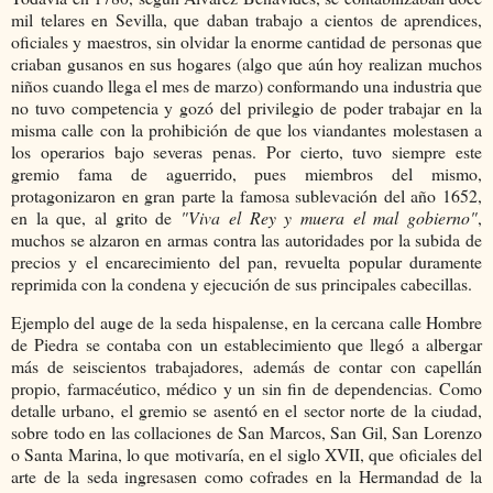
mil telares en Sevilla, que daban trabajo a cientos de aprendices,
oficiales y maestros, sin olvidar la enorme cantidad de personas que
criaban gusanos en sus hogares (algo que aún hoy realizan muchos
niños cuando llega el mes de marzo) conformando una industria que
no tuvo competencia y gozó del privilegio de poder trabajar en la
misma calle con la prohibición de que los viandantes molestasen a
los operarios bajo severas penas. Por cierto, tuvo siempre este
gremio fama de aguerrido, pues miembros del mismo,
protagonizaron en gran parte la famosa sublevación del año 1652,
en la que, al grito de
"Viva el Rey y muera el mal gobierno"
,
muchos se alzaron en armas contra las autoridades por la subida de
precios y el encarecimiento del pan, revuelta popular duramente
reprimida con la condena y ejecución de sus principales cabecillas.
Ejemplo del auge de la seda hispalense, en la cercana calle Hombre
de Piedra se contaba con un establecimiento que llegó a albergar
más de seiscientos trabajadores, además de contar con capellán
propio, farmacéutico, médico y un sin fin de dependencias. Como
detalle urbano, el gremio se asentó en el sector norte de la ciudad,
sobre todo en las collaciones de San Marcos, San Gil, San Lorenzo
o Santa Marina, lo que motivaría, en el siglo XVII, que oficiales del
arte de la seda ingresasen como cofrades en la Hermandad de la