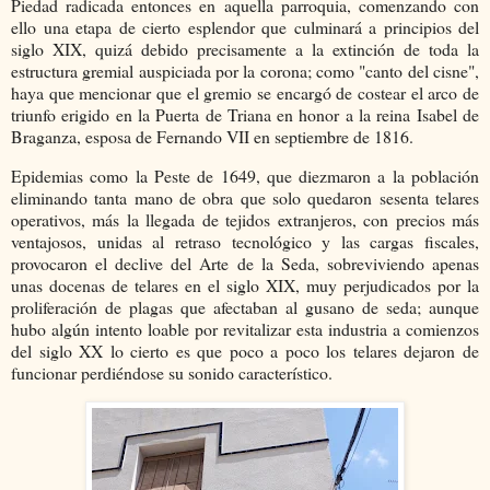
Piedad radicada entonces en aquella parroquia, comenzando con
ello una etapa de cierto esplendor que culminará a principios del
siglo XIX, quizá debido precisamente a la extinción de toda la
estructura gremial auspiciada por la corona; como "canto del cisne",
haya que mencionar que el gremio se encargó de costear el arco de
triunfo erigido en la Puerta de Triana en honor a la reina Isabel de
Braganza, esposa de Fernando VII en septiembre de 1816.
Epidemias como la Peste de 1649, que diezmaron a la población
eliminando tanta mano de obra que solo quedaron sesenta telares
operativos, más la llegada de tejidos extranjeros, con precios más
ventajosos, unidas al retraso tecnológico y las cargas fiscales,
provocaron el declive del Arte de la Seda, sobreviviendo apenas
unas docenas de telares en el siglo XIX, muy perjudicados por la
proliferación de plagas que afectaban al gusano de seda; aunque
hubo algún intento loable por revitalizar esta industria a comienzos
del siglo XX lo cierto es que poco a poco los telares dejaron de
funcionar perdiéndose su sonido característico.