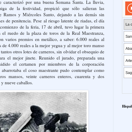
 caracterizó por una buena Semana Santa. La lluvia,
iga de la festividad, propició que sólo salieran las
e Ramos y Miércoles Santo, dejando a las demás sin
es de penitencia. Pese al riesgo latente de riadas, el día
 comienzo de la feria, 17 de abril, tuvo lugar la primera
 el ruedo de la plaza de toros de la Real Maestranza,
on varios premios en metálico, a saber: 6.000 reales al
s de 4.000 reales a la mejor yegua y al mejor toro manso
tantos otros lotes de carneros, sin olvidar el obsequio de
ara el mejor jinete. Reunido el jurado, preparada una
idido el certamen por miembros de la corporación
e abarrotaba el coso maestrante pudo contemplar como
oros mansos, veinte carneros enteros, cuarenta y dos
 y nueve caballos.
Hispal