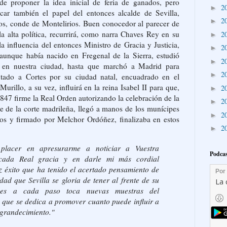
de proponer la idea inicial de feria de ganados, pero
2
►
car también el papel del entonces alcalde de Sevilla,
2
►
, conde de Montelirios. Buen conocedor al parecer de
la alta política, recurrirá, como narra Chaves Rey en su
2
►
la influencia del entonces Ministro de Gracia y Justicia,
2
►
aunque había nacido en Fregenal de la Sierra, estudió
2
►
te en nuestra ciudad, hasta que marchó a Madrid para
2
►
utado a Cortes por su ciudad natal, encuadrado en el
rillo, a su vez, influirá en la reina Isabel II para que,
2
►
1847 firme la Real Orden autorizando la celebración de la
2
►
nte de la corte madrileña, llegó a manos de los munícipes
2
►
nos y firmado por Melchor Ordóñez, finalizaba en estos
2
►
placer en apresurarme a noticiar a Vuestra
Podcas
icada Real gracia y en darle mi más cordial
iz éxito que ha tenido el acertado pensamiento de
dad que Sevilla se gloria de tener al frente de su
pues a cada paso toca nuevas muestras del
 que se dedica a promover cuanto puede influir a
ngrandecimiento."