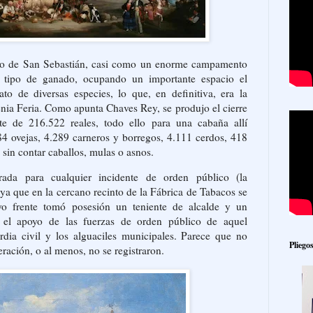
ado de San Sebastián, casi como un enorme campamento
do tipo de ganado, ocupando un importante espacio el
to de diversas especies, lo que, en definitiva, era la
enia Feria. Como apunta Chaves Rey, se produjo el cierre
te de 216.522 reales, todo ello para una cabaña allí
84 ovejas, 4.289 carneros y borregos, 4.111 cerdos, 418
 sin contar caballos, mulas o asnos.
rada para cualquier incidente de orden público (la
, ya que en la cercano recinto de la Fábrica de Tabacos se
yo frente tomó posesión un teniente de alcalde y un
 el apoyo de las fuerzas de orden público de aquel
rdia civil y los alguaciles municipales. Parece que no
Pliego
ración, o al menos, no se registraron.