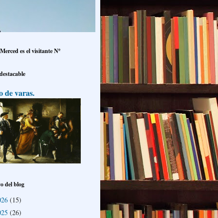
Merced es el visitante Nº
 destacable
o de varas.
o del blog
026
(15)
025
(26)