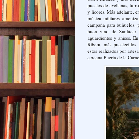
puestos de avellanas, turr
y licores. Más adelante, e
música militares ameniza
campaña para buñuelos, p
buen vino de Sanlúcar 
aguardientes y anises. E
Ribera, más puestecillos,
éstos realizados por artes
cercana Puerta de la Carne