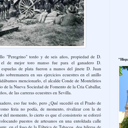
llo "Peregrino" tordo y de seis años, propiedad de D.
"Hisp
 el de mejor toro manso fue para el ganadero D.
 espuelas de plata fueron a manos del jinete D. Juan
do sobremanera en sus ejercicios ecuestres en el anillo
lvidábamos mencionarlo, el alcalde Conde de Montelirios
rio de la Nueva Sociedad de Fomento de la Cria Caballar,
ños, de las carreras ecuestres en Sevilla.
nadero, eso fue todo, pero ¿Qué sucedió en el Prado de
omo feria no podía, de momento, rivalizar con la de
r del momento, lo cierto es que el consistorio se esforzó
 colocando puestos de artesanos en una entoldada calle
te, en el foso de la Fábrica de Tabacos, dos hileras de