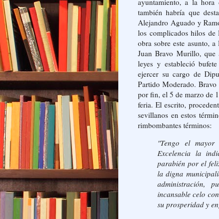
ayuntamiento, a la hora 
también habría que desta
Alejandro Aguado y Ramos
los complicados hilos de 
obra sobre este asunto, a 
Juan Bravo Murillo, que 
leyes y estableció bufe
ejercer su cargo de Dip
Partido Moderado. Bravo Mu
por fin, el 5 de marzo de 
feria. El escrito, procede
sevillanos en estos térmi
rimbombantes términos:
"Tengo el mayor 
Excelencia la ind
parabién por el fel
la digna municipali
administración, 
incansable celo con
su prosperidad y e