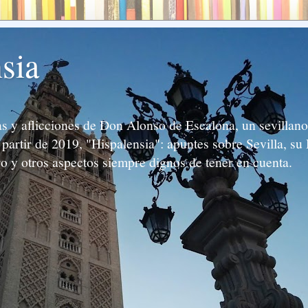
sia
 y aflicciones de Don Alonso de Escalona, un sevillano 
partir de 2019, "Hispalensia": apuntes sobre Sevilla, su 
ro y otros aspectos siempre dignos de tener en cuenta.