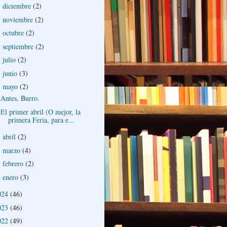
diciembre
(2)
►
noviembre
(2)
►
octubre
(2)
►
septiembre
(2)
►
julio
(2)
►
junio
(3)
►
mayo
(2)
▼
Antes, Burro.
El primer abril (O mejor, la
primera Feria, para e...
abril
(2)
►
marzo
(4)
►
febrero
(2)
►
enero
(3)
►
024
(46)
023
(46)
022
(49)