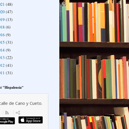
021
(48)
020
(47)
019
(13)
018
(6)
016
(9)
015
(31)
014
(9)
013
(22)
012
(41)
011
(31)
t "Hispalensia"