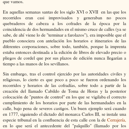
que vamos.
En aquellas semanas santas de los siglo XVI o XVII en las que los
recorridos eran casi improvisados y generaban no pocos
quebraderos de cabeza a los cofrades de la época por la
coincidencia de dos hermandades en el mismo cruce de calles (ya se
sabe, de ahí viene lo de "terminar a farolazos"), era imposible que el
pueblo conociera con antelación los horarios e itinerarios de las
diferentes corporaciones, sobre todo, también, porque la imprenta
estaba entonces destinada a la edición de libros de elevado precio o
pliegos de cordel que por sus plazos de edición nunca llegarían a
tiempo a las manos de los sevillanos.
Sin embargo, tras el control ejercido por las autoridades civiles y
religiosas, lo cierto es que poco a poco se fueron ordenando los
recorridos y horarios de las cofradías, sobre todo a partir de la
creación del llamado Cabildo de Toma de Horas y la posterior
colocación de "puntos de control" en los que se vigilaba el correcto
cumplimiento de los horarios por parte de las hermandades en la
calle, bajo pena de severos castigos. Un buen ejemplo será cuando
en 1777, siguiendo el dictado del monarca Carlos III, se instale una
especie tribunal en la confluencia de esta calle con la de
Cerrajería,
en lo que será el antecedente del "palquillo" (llamado por los