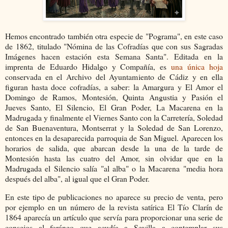
Hemos encontrado también otra especie de "Pograma", en este caso
de 1862, titulado "Nómina de las Cofradías que con sus Sagradas
Imágenes hacen estación esta Semana Santa". Editada en la
imprenta de Eduardo Hidalgo y Compañía, es
una única hoja
conservada en el Archivo del Ayuntamiento de Cádiz y en ella
figuran hasta doce cofradías, a saber: la Amargura y El Amor el
Domingo de Ramos, Montesión, Quinta Angustia y Pasión el
Jueves Santo, El Silencio, El Gran Poder, La Macarena en la
Madrugada y finalmente el Viernes Santo con la Carretería, Soledad
de San Buenaventura, Montserrat y la Soledad de San Lorenzo,
entonces en la desaparecida parroquia de San Miguel. Aparecen los
horarios de salida, que abarcan desde la una de la tarde de
Montesión hasta las cuatro del Amor, sin olvidar que en la
Madrugada el Silencio salía "al alba" o la Macarena "media hora
después del alba", al igual que el Gran Poder.
En este tipo de publicaciones no aparece su precio de venta, pero
por ejemplo en un número de la revista satírica El Tío Clarín de
1864 aparecía un artículo que servía para proporcionar una serie de
consejos al foráneo que acudía a Sevilla a contemplar sus