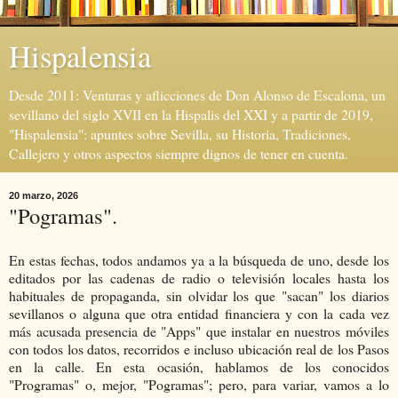
Hispalensia
Desde 2011: Venturas y aflicciones de Don Alonso de Escalona, un
sevillano del siglo XVII en la Hispalis del XXI y a partir de 2019,
"Hispalensia": apuntes sobre Sevilla, su Historia, Tradiciones,
Callejero y otros aspectos siempre dignos de tener en cuenta.
20 marzo, 2026
"Pogramas".
En estas fechas, todos andamos ya a la búsqueda de uno, desde los
editados por las cadenas de radio o televisión locales hasta los
habituales de propaganda, sin olvidar los que "sacan" los diarios
sevillanos o alguna que otra entidad financiera y con la cada vez
más acusada presencia de "Apps" que instalar en nuestros móviles
con todos los datos, recorridos e incluso ubicación real de los Pasos
en la calle. En esta ocasión, hablamos de los conocidos
"Programas" o, mejor, "Pogramas"; pero, para variar, vamos a lo