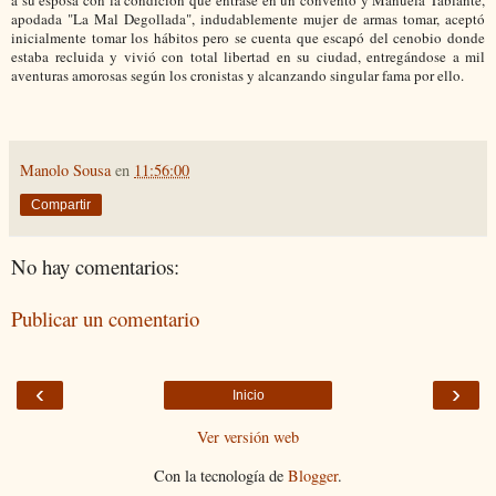
a su esposa con la condición que entrase en un convento y Manuela Tablante,
apodada "La Mal Degollada", indudablemente mujer de armas tomar, aceptó
inicialmente tomar los hábitos pero se cuenta que escapó del cenobio donde
estaba recluida y vivió con total libertad en su ciudad, entregándose a mil
aventuras amorosas según los cronistas y alcanzando singular fama por ello.
Manolo Sousa
en
11:56:00
Compartir
No hay comentarios:
Publicar un comentario
‹
›
Inicio
Ver versión web
Con la tecnología de
Blogger
.