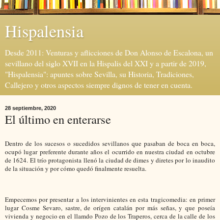
Hispalensia
Desde 2011: Venturas y aflicciones de Don Alonso de Escalona, un
sevillano del siglo XVII en la Hispalis del XXI y a partir de 2019,
"Hispalensia": apuntes sobre Sevilla, su Historia, Tradiciones,
Callejero y otros aspectos siempre dignos de tener en cuenta.
28 septiembre, 2020
El último en enterarse
Dentro de los sucesos o sucedidos sevillanos que pasaban de boca en boca,
ocupó lugar preferente durante años el ocurrido en nuestra ciudad en octubre
de 1624. El trío protagonista llenó la ciudad de dimes y diretes por lo inaudito
de la situación y por cómo quedó finalmente resuelta.
Empecemos por presentar a los intervinientes en esta tragicomedia: en primer
lugar Cosme Sevaro, sastre, de orígen catalán por más señas, y que poseía
vivienda y negocio en el llamdo Pozo de los Traperos, cerca de la calle de los