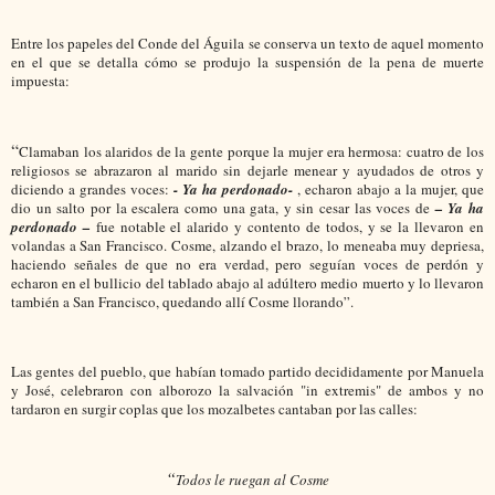
Entre los papeles del Conde del Águila se conserva un texto de aquel momento
en el que se detalla cómo se produjo la suspensión de la pena de muerte
impuesta:
“
Clamaban los alaridos de la gente porque la mujer era hermosa: cuatro de los
religiosos se abrazaron al marido sin dejarle menear y ayudados de otros y
diciendo a grandes voces:
- Ya ha perdonado-
, echaron abajo a la mujer, que
dio un salto por la escalera como una gata, y sin cesar las voces de
– Ya ha
perdonado –
fue notable el alarido y contento de todos, y se la llevaron en
volandas a San Francisco. Cosme, alzando el brazo, lo meneaba muy depriesa,
haciendo señales de que no era verdad, pero seguían voces de perdón y
echaron en el bullicio del tablado abajo al adúltero medio muerto y lo llevaron
también a San Francisco, quedando allí Cosme llorando”.
Las gentes del pueblo, que habían tomado partido decididamente por Manuela
y José, celebraron con alborozo la salvación "in extremis" de ambos y no
tardaron en surgir coplas que los mozalbetes cantaban por las calles:
“
Todos le ruegan al Cosme