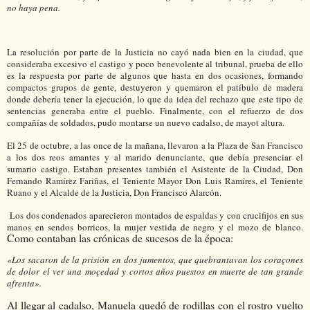
no haya pena.
La resolución por parte de la Justicia no cayó nada bien en la ciudad, que
consideraba excesivo el castigo y poco benevolente al tribunal, prueba de ello
es la respuesta por parte de algunos que hasta en dos ocasiones, formando
compactos grupos de gente, destuyeron y quemaron el patíbulo de madera
donde debería tener la ejecución, lo que da idea del rechazo que este tipo de
sentencias generaba entre el pueblo. Finalmente, con el refuerzo de dos
compañías de soldados, pudo montarse un nuevo cadalso, de mayot altura.
El 25 de octubre, a las once de la mañana, llevaron a la Plaza de San Francisco
a los dos reos amantes y al marido denunciante, que debía presenciar el
sumario castigo. Estaban presentes también el Asistente de la Ciudad, Don
Fernando Ramírez Fariñas, el Teniente Mayor Don Luis Ramíres, el Teniente
Ruano y el Alcalde de la Justicia, Don Francisco Alarcón.
Los dos condenados aparecieron montados de espaldas y con crucifijos en sus
manos en sendos borricos, la mujer vestida de negro y el mozo de blanco.
Como contaban las crónicas de sucesos de la época:
«Los sacaron de la prisión en dos jumentos, que quebrantavan los coraçones
de dolor el ver una moçedad y cortos años puestos en muerte de tan grande
afrenta».
Al llegar al cadalso, Manuela quedó de rodillas con el rostro vuelto