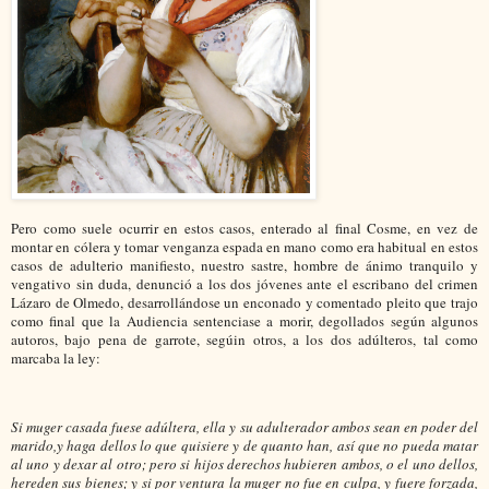
Pero como suele ocurrir en estos casos, enterado al final Cosme, en vez de
montar en cólera y tomar venganza espada en mano como era habitual en estos
casos de adulterio manifiesto, nuestro sastre, hombre de ánimo tranquilo y
vengativo sin duda, denunció a los dos jóvenes ante el escribano del crimen
Lázaro de Olmedo, desarrollándose un enconado y comentado pleito que trajo
como final que la Audiencia sentenciase a morir, degollados según algunos
autoros, bajo pena de garrote, segúin otros, a los dos adúlteros, tal como
marcaba la ley:
Si muger casada fuese adúltera, ella y su adulterador ambos sean en poder del
marido,y haga dellos lo que quisiere y de quanto han, así que no pueda matar
al uno y dexar al otro; pero si hijos derechos hubieren ambos, o el uno dellos,
hereden sus bienes; y si por ventura la muger no fue en culpa, y fuere forzada,