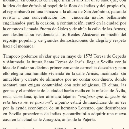
la idea de dar énfasis al papel de la flota de Indias y del propio río,
el rey embarcó en una barcaza a la altura de San Jerónimo, pasando
revista a una concentración los cincuenta navíos bellamente
engalanados para la ocasión, a continuación, entró en la ciudad por
la entonces llamada Puerta de Goles y de ahí a la calle de las Armas,
con destino a su residencia a los Reales Alcázares en medio del
regocijo popular y de grandes demostraciones de alegría y respeto
hacia el monarca.
Tampoco podemos olvidar que en mayo de 1575 Teresa de Cepeda
y Ahumada, la futura Santa Teresa de Jesús, llega a Sevilla con la
idea de fundar su décimo primer convento carmelita descalzo y para
ello elegirá una humilde vivienda en la calle Armas, incómoda, sin
amueblar y carente de alimentos por no contar con dinero, donde
asentará una exigua comunidad con seis religiosas. El clima, las
gentes y el ambiente de la ciudad harán mella en la mística de Ávila,
recia castellana, quien afirmará tajante:
"confieso que la gente de
esta tierra no es para mí"
; a punto estará de marcharse de no ser
por la ayuda económica de su hermano Lorenzo, que desembarca
en Sevilla procedente de Indias y contribuirá a adquirir una nueva
casa en la actual calle Zaragoza, antes de la Pajería.