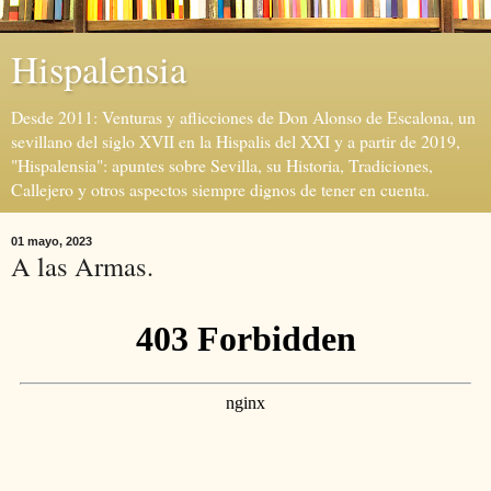
Hispalensia
Desde 2011: Venturas y aflicciones de Don Alonso de Escalona, un
sevillano del siglo XVII en la Hispalis del XXI y a partir de 2019,
"Hispalensia": apuntes sobre Sevilla, su Historia, Tradiciones,
Callejero y otros aspectos siempre dignos de tener en cuenta.
01 mayo, 2023
A las Armas.