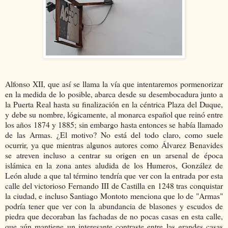
Alfonso XII, que así se llama la vía que intentaremos pormenorizar
en la medida de lo posible, abarca desde su desembocadura junto a
la Puerta Real hasta su finalización en la céntrica Plaza del Duque,
y debe su nombre, lógicamente, al monarca español que reinó entre
los años 1874 y 1885; sin embargo hasta entonces se había llamado
de las Armas. ¿El motivo? No está del todo claro, como suele
ocurrir, ya que mientras algunos autores como Álvarez Benavides
se atreven incluso a centrar su origen en un arsenal de época
islámica en la zona antes aludida de los Humeros, González de
León alude a que tal término tendría que ver con la entrada por esta
calle del victorioso Fernando III de Castilla en 1248 tras conquistar
la ciudad, e incluso Santiago Montoto menciona que lo de "Armas"
podría tener que ver con la abundancia de blasones y escudos de
piedra que decoraban las fachadas de no pocas casas en esta calle,
que aún mantiene un interesante contraste entre las grandes casas